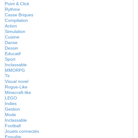
Point & Click
Rythme
Casse Briques
Compilation
Action
Simulation
Cuisine
Danse
Dessin
Educatif
Sport
Inclassable
MMORPG
Tir
Visual novel
Rogue-Like
Minecraft-like
LEGO
Indies
Gestion
Mode
Inclassable
Football
Jouets connectés
Enquête