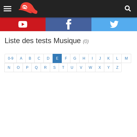
Liste des tests Musique
(0)
0-9
A
B
C
D
E
F
G
H
I
J
K
L
M
N
O
P
Q
R
S
T
U
V
W
X
Y
Z