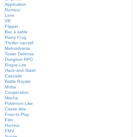
Application
Rumeur
Livre
VR
Flipper
Bac à sable
Rainy Frog
Thriller narratif
Metroidvania
Tower Defense
Dungeon RPG
Rogue-Lite
Hack-and-Slash
Cascade
Battle Royale
Moba
Coopération
Mecha
Pokémon-Like
Casse-tête
Free-to-Play
Film
Horreur
FMV
Survie