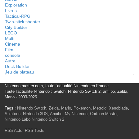
Exploration
Livres
Tactical-RPG
Twin-stick shooter
City Builder
LEGO
Multi
Cinéma
Film
console
Autre
Deck Builder
Jeu de plateau
Nintendo-master.com, toute l'actualité Nintendo en France
Toute l'actualité Nintendo : Switch, Nintendo Switch 2, amiibo, Zelda,
Mario - 2003-2026
Tags :
Nintendo Switch
,
Zelda
,
Mario
,
Pokémon
,
Metroid
,
Xenoblade
,
Splatoon
,
Nintendo 3DS
,
Amiibo
,
My Nintendo
,
Cartoon Master
,
Nintendo Labo
Nintendo Switch 2
RSS Actu
,
RSS Tests