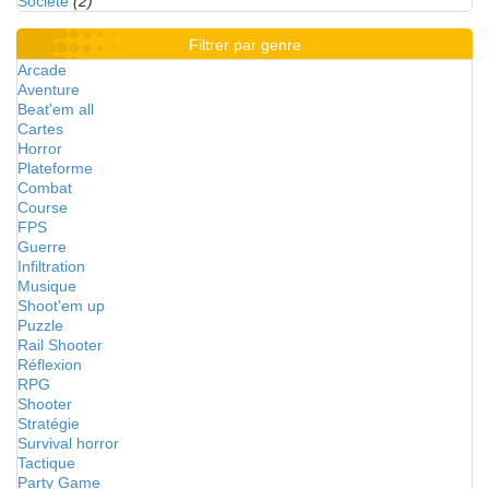
Société
(2)
Filtrer par genre
Arcade
Aventure
Beat'em all
Cartes
Horror
Plateforme
Combat
Course
FPS
Guerre
Infiltration
Musique
Shoot'em up
Puzzle
Rail Shooter
Réflexion
RPG
Shooter
Stratégie
Survival horror
Tactique
Party Game