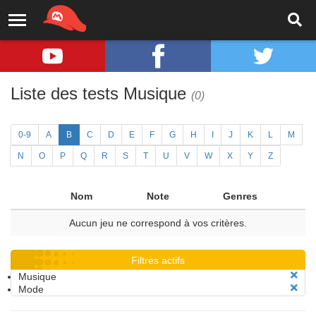
Liste des tests Musique
(0)
0-9
A
B
C
D
E
F
G
H
I
J
K
L
M
N
O
P
Q
R
S
T
U
V
W
X
Y
Z
Nom
Note
Genres
Aucun jeu ne correspond à vos critères.
Filtres actifs
Musique
Mode