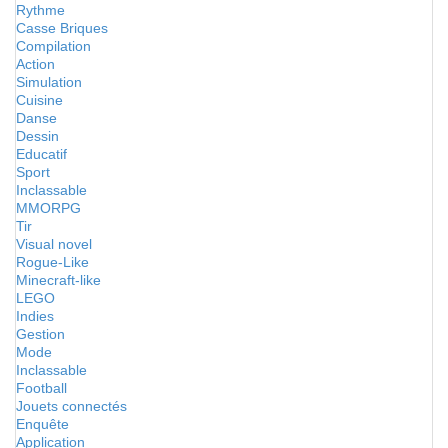
Rythme
Casse Briques
Compilation
Action
Simulation
Cuisine
Danse
Dessin
Educatif
Sport
Inclassable
MMORPG
Tir
Visual novel
Rogue-Like
Minecraft-like
LEGO
Indies
Gestion
Mode
Inclassable
Football
Jouets connectés
Enquête
Application