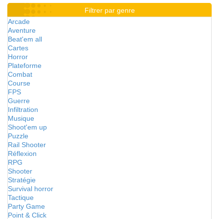
Filtrer par genre
Arcade
Aventure
Beat'em all
Cartes
Horror
Plateforme
Combat
Course
FPS
Guerre
Infiltration
Musique
Shoot'em up
Puzzle
Rail Shooter
Réflexion
RPG
Shooter
Stratégie
Survival horror
Tactique
Party Game
Point & Click