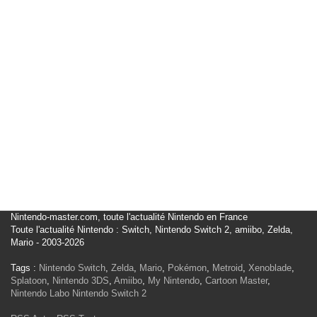
Nintendo-master.com, toute l'actualité Nintendo en France
Toute l'actualité Nintendo : Switch, Nintendo Switch 2, amiibo, Zelda,
Mario - 2003-2026
Tags :
Nintendo Switch
,
Zelda
,
Mario
,
Pokémon
,
Metroid
,
Xenoblade
,
Splatoon
,
Nintendo 3DS
,
Amiibo
,
My Nintendo
,
Cartoon Master
,
Nintendo Labo
Nintendo Switch 2