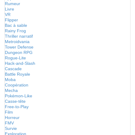
Rumeur
Livre
VR
Flipper
Bac à sable
Rainy Frog
Thriller narratif
Metroidvania
Tower Defense
Dungeon RPG
Rogue-Lite
Hack-and-Slash
Cascade
Battle Royale
Moba
Coopération
Mecha
Pokémon-Like
Casse-tête
Free-to-Play
Film
Horreur
FMV
Survie
Exploration