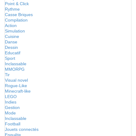
Point & Click
Rythme
Casse Briques
Compilation
Action
Simulation
Cuisine
Danse
Dessin
Educatif
Sport
Inclassable
MMORPG
Tir
Visual novel
Rogue-Like
Minecraft-like
LEGO
Indies
Gestion
Mode
Inclassable
Football
Jouets connectés
Enquête