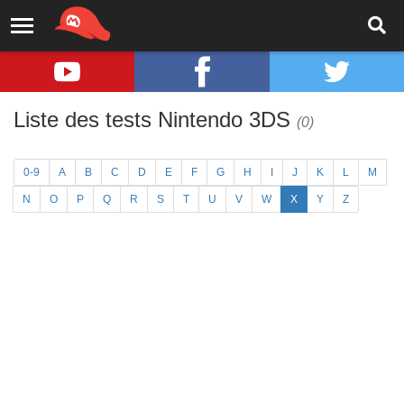
Liste des tests Nintendo 3DS
(0)
0-9
A
B
C
D
E
F
G
H
I
J
K
L
M
N
O
P
Q
R
S
T
U
V
W
X
Y
Z