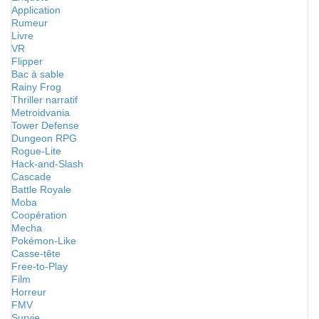
Application
Rumeur
Livre
VR
Flipper
Bac à sable
Rainy Frog
Thriller narratif
Metroidvania
Tower Defense
Dungeon RPG
Rogue-Lite
Hack-and-Slash
Cascade
Battle Royale
Moba
Coopération
Mecha
Pokémon-Like
Casse-tête
Free-to-Play
Film
Horreur
FMV
Survie