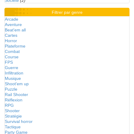
Société
(2)
Filtrer par genre
Arcade
Aventure
Beat'em all
Cartes
Horror
Plateforme
Combat
Course
FPS
Guerre
Infiltration
Musique
Shoot'em up
Puzzle
Rail Shooter
Réflexion
RPG
Shooter
Stratégie
Survival horror
Tactique
Party Game