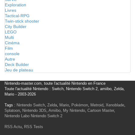
Exploration
Livres
Tactical-RPG
Twin-stick shooter
City Builder
LEGO
Multi
Cinéma
Film
console
Autre
Deck Builder
Jeu de plateau
Nintendo-master.com, toute l'actualité Nintendo en France
Toute l'actualité Nintendo : Switch, Nintendo Switch 2, amiibo, Zelda,
Mario - 2003-2026
Tags :
Nintendo Switch
,
Zelda
,
Mario
,
Pokémon
,
Metroid
,
Xenoblade
,
Splatoon
,
Nintendo 3DS
,
Amiibo
,
My Nintendo
,
Cartoon Master
,
Nintendo Labo
Nintendo Switch 2
RSS Actu
,
RSS Tests