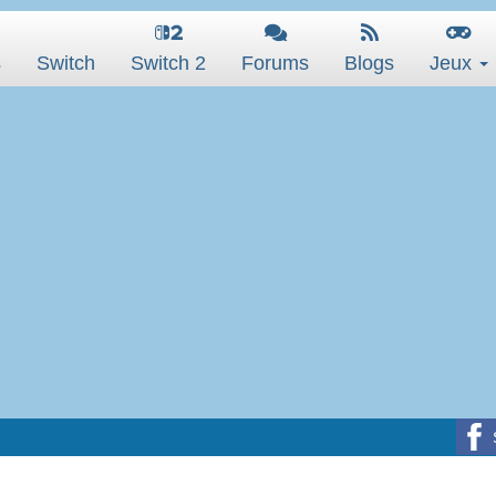
s
Switch
Switch 2
Forums
Blogs
Jeux