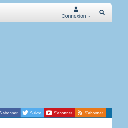
Connexion
S'abonner
Suivre
S'abonner
S'abonner