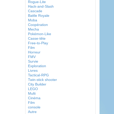
Rogue-Lite
Hack-and-Slash
Cascade
Battle Royale
Moba
Coopération
Mecha
Pokémon-Like
Casse-tête
Free-to-Play
Film
Horreur
FMV
Survie
Exploration
Livres
Tactical-RPG
Twin-stick shooter
City Builder
LEGO
Multi
Cinéma
Film
console
Autre