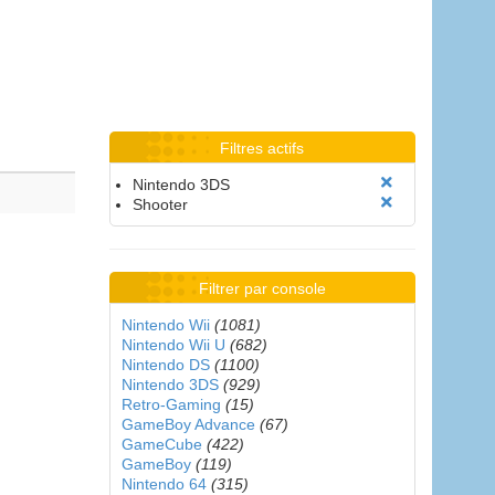
Filtres actifs
Nintendo 3DS
Shooter
Filtrer par console
Nintendo Wii
(1081)
Nintendo Wii U
(682)
Nintendo DS
(1100)
Nintendo 3DS
(929)
Retro-Gaming
(15)
GameBoy Advance
(67)
GameCube
(422)
GameBoy
(119)
Nintendo 64
(315)