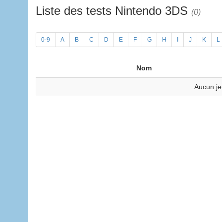
Liste des tests Nintendo 3DS
(0)
0-9
A
B
C
D
E
F
G
H
I
J
K
L
Nom
Aucun je