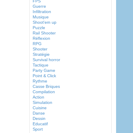
FPS
Guerre
Infiltration
Musique
Shoot'em up
Puzzle
Rail Shooter
Réflexion
RPG
Shooter
Stratégie
Survival horror
Tactique
Party Game
Point & Click
Rythme
Casse Briques
Compilation
Action
Simulation
Cuisine
Danse
Dessin
Educatif
Sport