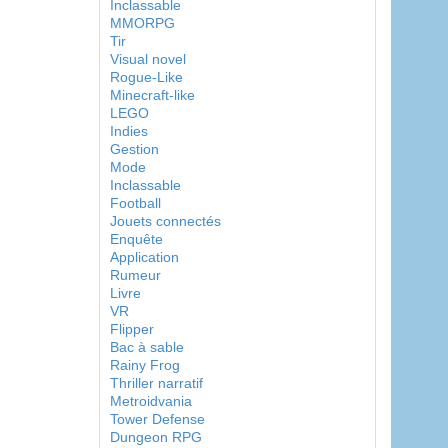
Inclassable
MMORPG
Tir
Visual novel
Rogue-Like
Minecraft-like
LEGO
Indies
Gestion
Mode
Inclassable
Football
Jouets connectés
Enquête
Application
Rumeur
Livre
VR
Flipper
Bac à sable
Rainy Frog
Thriller narratif
Metroidvania
Tower Defense
Dungeon RPG