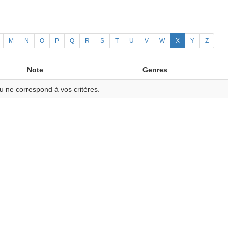
M
N
O
P
Q
R
S
T
U
V
W
X
Y
Z
Note
Genres
u ne correspond à vos critères.