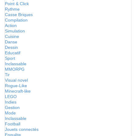
Point & Click
Rythme
Casse Briques
Compilation
Action
Simulation
Cuisine
Danse
Dessin
Educatif
Sport
Inclassable
MMORPG
Tir
Visual novel
Rogue-Like
Minecraft-like
LEGO
Indies
Gestion
Mode
Inclassable
Football
Jouets connectés
Enquête