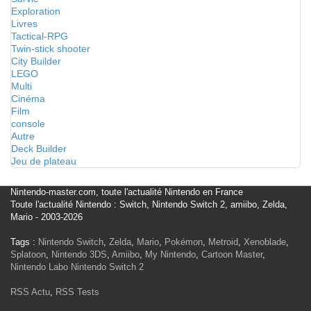
Exploration
Livres
Tactical-RPG
Twin-stick shooter
City Builder
LEGO
Multi
Cinéma
Film
console
Autre
Deck Builder
Jeu de plateau
Nintendo-master.com, toute l'actualité Nintendo en France
Toute l'actualité Nintendo : Switch, Nintendo Switch 2, amiibo, Zelda,
Mario - 2003-2026
Tags :
Nintendo Switch
,
Zelda
,
Mario
,
Pokémon
,
Metroid
,
Xenoblade
,
Splatoon
,
Nintendo 3DS
,
Amiibo
,
My Nintendo
,
Cartoon Master
,
Nintendo Labo
Nintendo Switch 2
RSS Actu
,
RSS Tests