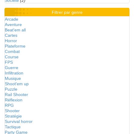
Société
(2)
Filtrer par genre
Arcade
Aventure
Beat'em all
Cartes
Horror
Plateforme
Combat
Course
FPS
Guerre
Infiltration
Musique
Shoot'em up
Puzzle
Rail Shooter
Réflexion
RPG
Shooter
Stratégie
Survival horror
Tactique
Party Game