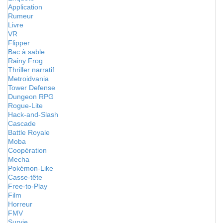
Application
Rumeur
Livre
VR
Flipper
Bac à sable
Rainy Frog
Thriller narratif
Metroidvania
Tower Defense
Dungeon RPG
Rogue-Lite
Hack-and-Slash
Cascade
Battle Royale
Moba
Coopération
Mecha
Pokémon-Like
Casse-tête
Free-to-Play
Film
Horreur
FMV
Survie