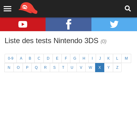
Liste des tests Nintendo 3DS
(0)
0-9
A
B
C
D
E
F
G
H
I
J
K
L
M
N
O
P
Q
R
S
T
U
V
W
X
Y
Z