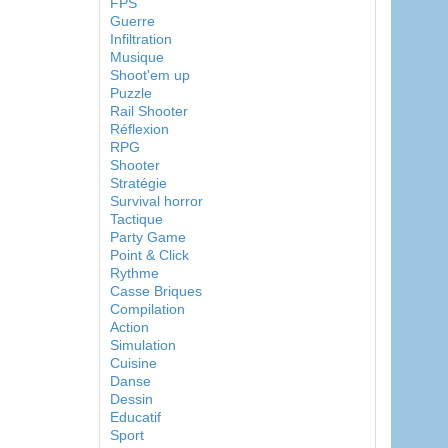
FPS
Guerre
Infiltration
Musique
Shoot'em up
Puzzle
Rail Shooter
Réflexion
RPG
Shooter
Stratégie
Survival horror
Tactique
Party Game
Point & Click
Rythme
Casse Briques
Compilation
Action
Simulation
Cuisine
Danse
Dessin
Educatif
Sport