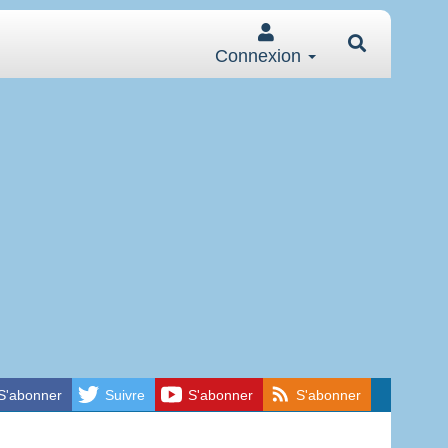
Connexion
S'abonner
Suivre
S'abonner
S'abonner