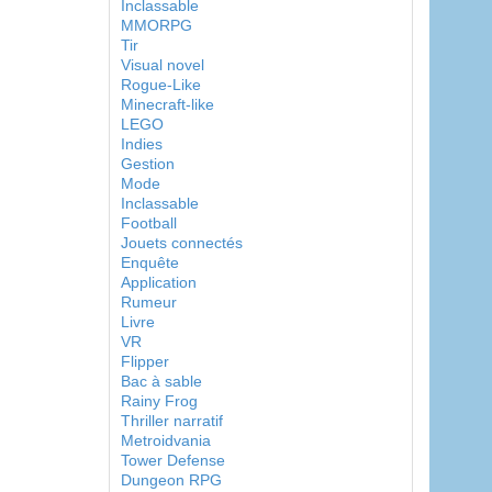
Inclassable
MMORPG
Tir
Visual novel
Rogue-Like
Minecraft-like
LEGO
Indies
Gestion
Mode
Inclassable
Football
Jouets connectés
Enquête
Application
Rumeur
Livre
VR
Flipper
Bac à sable
Rainy Frog
Thriller narratif
Metroidvania
Tower Defense
Dungeon RPG