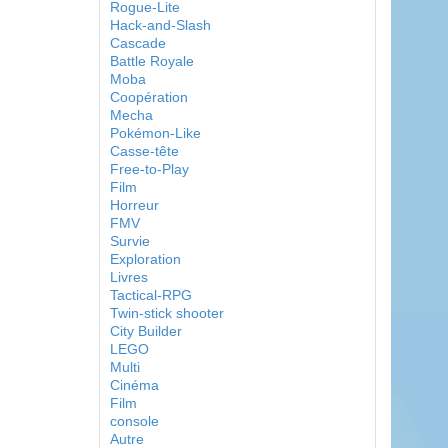
Rogue-Lite
Hack-and-Slash
Cascade
Battle Royale
Moba
Coopération
Mecha
Pokémon-Like
Casse-tête
Free-to-Play
Film
Horreur
FMV
Survie
Exploration
Livres
Tactical-RPG
Twin-stick shooter
City Builder
LEGO
Multi
Cinéma
Film
console
Autre