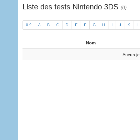
Liste des tests Nintendo 3DS
(0)
0-9
A
B
C
D
E
F
G
H
I
J
K
L
Nom
Aucun je