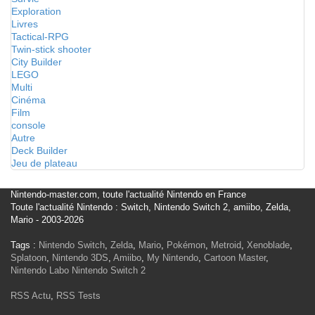
Exploration
Livres
Tactical-RPG
Twin-stick shooter
City Builder
LEGO
Multi
Cinéma
Film
console
Autre
Deck Builder
Jeu de plateau
Nintendo-master.com, toute l'actualité Nintendo en France
Toute l'actualité Nintendo : Switch, Nintendo Switch 2, amiibo, Zelda,
Mario - 2003-2026
Tags :
Nintendo Switch
,
Zelda
,
Mario
,
Pokémon
,
Metroid
,
Xenoblade
,
Splatoon
,
Nintendo 3DS
,
Amiibo
,
My Nintendo
,
Cartoon Master
,
Nintendo Labo
Nintendo Switch 2
RSS Actu
,
RSS Tests