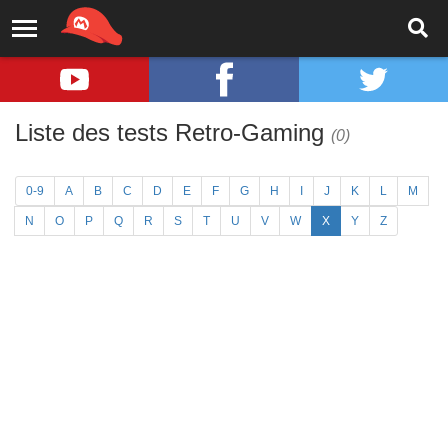
Liste des tests Retro-Gaming
(0)
0-9
A
B
C
D
E
F
G
H
I
J
K
L
M
N
O
P
Q
R
S
T
U
V
W
X
Y
Z