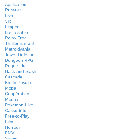
Application
Rumeur
Livre
VR
Flipper
Bac à sable
Rainy Frog
Thriller narratif
Metroidvania
Tower Defense
Dungeon RPG
Rogue-Lite
Hack-and-Slash
Cascade
Battle Royale
Moba
Coopération
Mecha
Pokémon-Like
Casse-tête
Free-to-Play
Film
Horreur
FMV
Survie