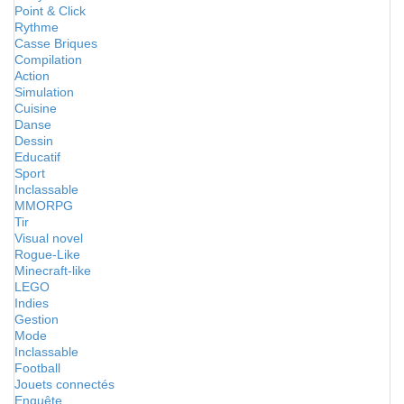
Point & Click
Rythme
Casse Briques
Compilation
Action
Simulation
Cuisine
Danse
Dessin
Educatif
Sport
Inclassable
MMORPG
Tir
Visual novel
Rogue-Like
Minecraft-like
LEGO
Indies
Gestion
Mode
Inclassable
Football
Jouets connectés
Enquête