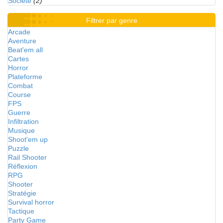
Société
(2)
Filtrer par genre
Arcade
Aventure
Beat'em all
Cartes
Horror
Plateforme
Combat
Course
FPS
Guerre
Infiltration
Musique
Shoot'em up
Puzzle
Rail Shooter
Réflexion
RPG
Shooter
Stratégie
Survival horror
Tactique
Party Game