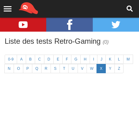
Liste des tests Retro-Gaming
(0)
0-9
A
B
C
D
E
F
G
H
I
J
K
L
M
N
O
P
Q
R
S
T
U
V
W
X
Y
Z