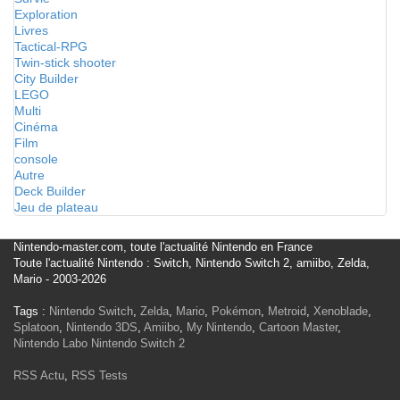
Exploration
Livres
Tactical-RPG
Twin-stick shooter
City Builder
LEGO
Multi
Cinéma
Film
console
Autre
Deck Builder
Jeu de plateau
Nintendo-master.com, toute l'actualité Nintendo en France
Toute l'actualité Nintendo : Switch, Nintendo Switch 2, amiibo, Zelda,
Mario - 2003-2026
Tags :
Nintendo Switch
,
Zelda
,
Mario
,
Pokémon
,
Metroid
,
Xenoblade
,
Splatoon
,
Nintendo 3DS
,
Amiibo
,
My Nintendo
,
Cartoon Master
,
Nintendo Labo
Nintendo Switch 2
RSS Actu
,
RSS Tests