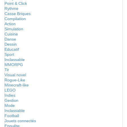
Point & Click
Rythme
Casse Briques
Compilation
Action
Simulation
Cuisine
Danse
Dessin
Educatif
Sport
Inclassable
MMORPG
Tir
Visual novel
Rogue-Like
Minecraft-like
LEGO
Indies
Gestion
Mode
Inclassable
Football
Jouets connectés
Enquête