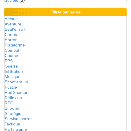
Société
(2)
Filtrer par genre
Arcade
Aventure
Beat'em all
Cartes
Horror
Plateforme
Combat
Course
FPS
Guerre
Infiltration
Musique
Shoot'em up
Puzzle
Rail Shooter
Réflexion
RPG
Shooter
Stratégie
Survival horror
Tactique
Party Game