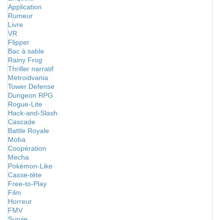
Application
Rumeur
Livre
VR
Flipper
Bac à sable
Rainy Frog
Thriller narratif
Metroidvania
Tower Defense
Dungeon RPG
Rogue-Lite
Hack-and-Slash
Cascade
Battle Royale
Moba
Coopération
Mecha
Pokémon-Like
Casse-tête
Free-to-Play
Film
Horreur
FMV
Survie