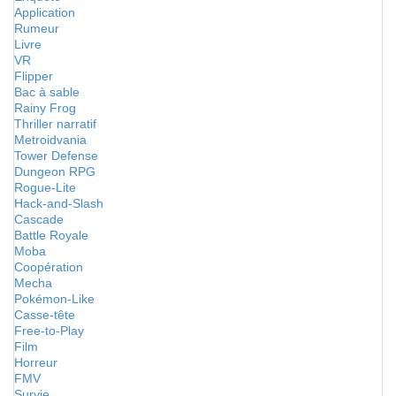
Application
Rumeur
Livre
VR
Flipper
Bac à sable
Rainy Frog
Thriller narratif
Metroidvania
Tower Defense
Dungeon RPG
Rogue-Lite
Hack-and-Slash
Cascade
Battle Royale
Moba
Coopération
Mecha
Pokémon-Like
Casse-tête
Free-to-Play
Film
Horreur
FMV
Survie