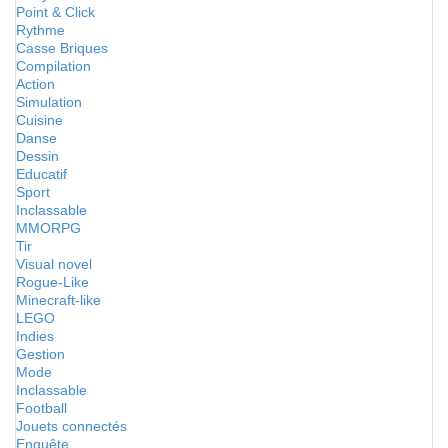
Point & Click
Rythme
Casse Briques
Compilation
Action
Simulation
Cuisine
Danse
Dessin
Educatif
Sport
Inclassable
MMORPG
Tir
Visual novel
Rogue-Like
Minecraft-like
LEGO
Indies
Gestion
Mode
Inclassable
Football
Jouets connectés
Enquête