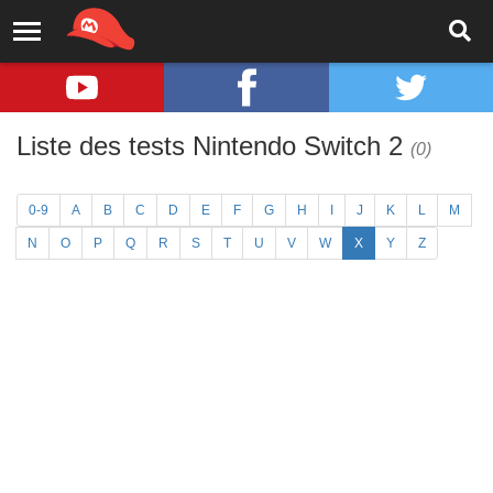
Liste des tests Nintendo Switch 2
(0)
0-9
A
B
C
D
E
F
G
H
I
J
K
L
M
N
O
P
Q
R
S
T
U
V
W
X
Y
Z