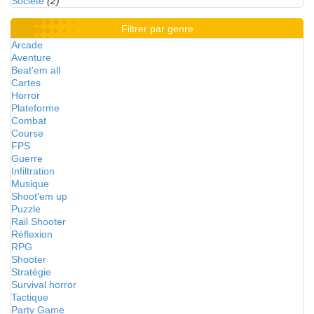
Société
(2)
Filtrer par genre
Arcade
Aventure
Beat'em all
Cartes
Horror
Plateforme
Combat
Course
FPS
Guerre
Infiltration
Musique
Shoot'em up
Puzzle
Rail Shooter
Réflexion
RPG
Shooter
Stratégie
Survival horror
Tactique
Party Game