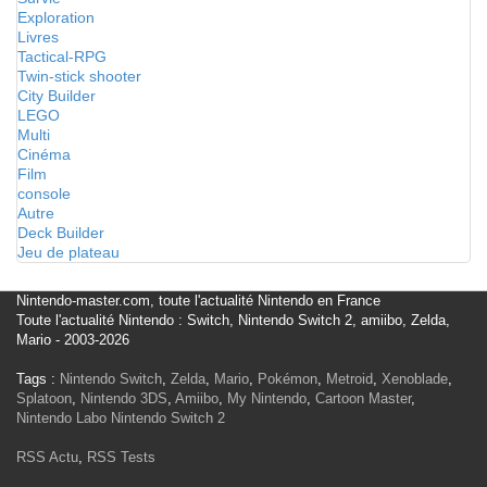
Exploration
Livres
Tactical-RPG
Twin-stick shooter
City Builder
LEGO
Multi
Cinéma
Film
console
Autre
Deck Builder
Jeu de plateau
Nintendo-master.com, toute l'actualité Nintendo en France
Toute l'actualité Nintendo : Switch, Nintendo Switch 2, amiibo, Zelda,
Mario - 2003-2026
Tags :
Nintendo Switch
,
Zelda
,
Mario
,
Pokémon
,
Metroid
,
Xenoblade
,
Splatoon
,
Nintendo 3DS
,
Amiibo
,
My Nintendo
,
Cartoon Master
,
Nintendo Labo
Nintendo Switch 2
RSS Actu
,
RSS Tests