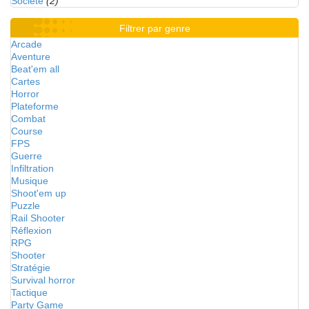
Société
(2)
Filtrer par genre
Arcade
Aventure
Beat'em all
Cartes
Horror
Plateforme
Combat
Course
FPS
Guerre
Infiltration
Musique
Shoot'em up
Puzzle
Rail Shooter
Réflexion
RPG
Shooter
Stratégie
Survival horror
Tactique
Party Game