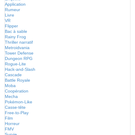
Application
Rumeur
Livre
VR
Flipper
Bac à sable
Rainy Frog
Thriller narratif
Metroidvania
Tower Defense
Dungeon RPG
Rogue-Lite
Hack-and-Slash
Cascade
Battle Royale
Moba
Coopération
Mecha
Pokémon-Like
Casse-tête
Free-to-Play
Film
Horreur
FMV
Survie