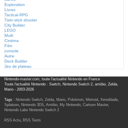
Exploration
Livres
Tactical-RPG
Twin-stick shooter
City Builder
LEGO
Multi
Cinéma
Film
console
Autre
Deck Builder
Jeu de plateau
Nintendo-master.com, toute l'actualité Nintendo en France
Toute l'actualité Nintendo : Switch, Nintendo Switch 2, amiibo, Zelda,
Mario - 2003-2026
Tags :
Nintendo Switch
,
Zelda
,
Mario
,
Pokémon
,
Metroid
,
Xenoblade
,
Splatoon
,
Nintendo 3DS
,
Amiibo
,
My Nintendo
,
Cartoon Master
,
Nintendo Labo
Nintendo Switch 2
RSS Actu
,
RSS Tests