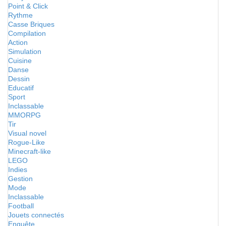
Point & Click
Rythme
Casse Briques
Compilation
Action
Simulation
Cuisine
Danse
Dessin
Educatif
Sport
Inclassable
MMORPG
Tir
Visual novel
Rogue-Like
Minecraft-like
LEGO
Indies
Gestion
Mode
Inclassable
Football
Jouets connectés
Enquête