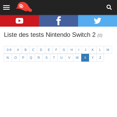
Liste des tests Nintendo Switch 2
(0)
0-9
A
B
C
D
E
F
G
H
I
J
K
L
M
N
O
P
Q
R
S
T
U
V
W
X
Y
Z