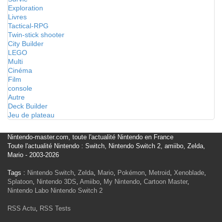
Exploration
Livres
Tactical-RPG
Twin-stick shooter
City Builder
LEGO
Multi
Cinéma
Film
console
Autre
Deck Builder
Jeu de plateau
Nintendo-master.com, toute l'actualité Nintendo en France
Toute l'actualité Nintendo : Switch, Nintendo Switch 2, amiibo, Zelda,
Mario - 2003-2026
Tags :
Nintendo Switch
,
Zelda
,
Mario
,
Pokémon
,
Metroid
,
Xenoblade
,
Splatoon
,
Nintendo 3DS
,
Amiibo
,
My Nintendo
,
Cartoon Master
,
Nintendo Labo
Nintendo Switch 2
RSS Actu
,
RSS Tests