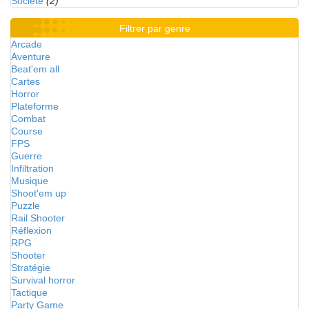
Société
(2)
Filtrer par genre
Arcade
Aventure
Beat'em all
Cartes
Horror
Plateforme
Combat
Course
FPS
Guerre
Infiltration
Musique
Shoot'em up
Puzzle
Rail Shooter
Réflexion
RPG
Shooter
Stratégie
Survival horror
Tactique
Party Game