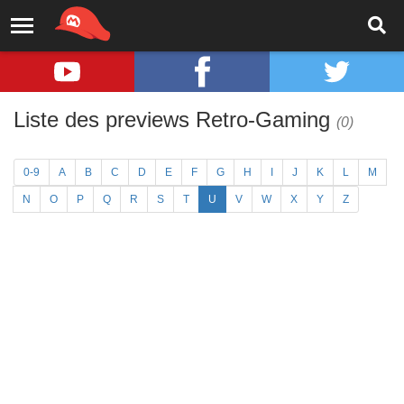
Liste des previews Retro-Gaming
(0)
0-9
A
B
C
D
E
F
G
H
I
J
K
L
M
N
O
P
Q
R
S
T
U
V
W
X
Y
Z