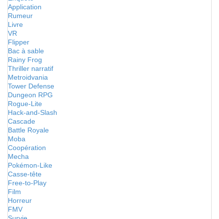
Application
Rumeur
Livre
VR
Flipper
Bac à sable
Rainy Frog
Thriller narratif
Metroidvania
Tower Defense
Dungeon RPG
Rogue-Lite
Hack-and-Slash
Cascade
Battle Royale
Moba
Coopération
Mecha
Pokémon-Like
Casse-tête
Free-to-Play
Film
Horreur
FMV
Survie