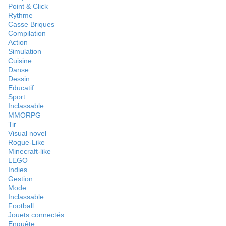
Point & Click
Rythme
Casse Briques
Compilation
Action
Simulation
Cuisine
Danse
Dessin
Educatif
Sport
Inclassable
MMORPG
Tir
Visual novel
Rogue-Like
Minecraft-like
LEGO
Indies
Gestion
Mode
Inclassable
Football
Jouets connectés
Enquête