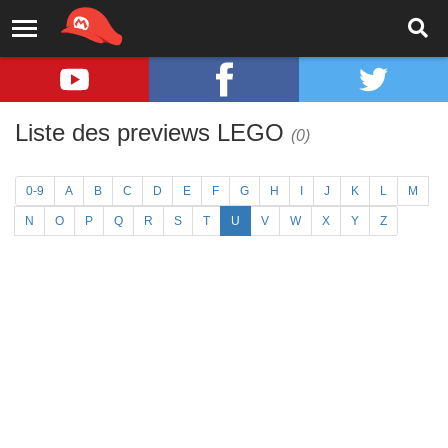
Liste des previews LEGO
(0)
0-9
A
B
C
D
E
F
G
H
I
J
K
L
M
N
O
P
Q
R
S
T
U
V
W
X
Y
Z