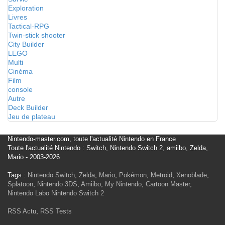
Exploration
Livres
Tactical-RPG
Twin-stick shooter
City Builder
LEGO
Multi
Cinéma
Film
console
Autre
Deck Builder
Jeu de plateau
Nintendo-master.com, toute l'actualité Nintendo en France
Toute l'actualité Nintendo : Switch, Nintendo Switch 2, amiibo, Zelda,
Mario - 2003-2026
Tags :
Nintendo Switch
,
Zelda
,
Mario
,
Pokémon
,
Metroid
,
Xenoblade
,
Splatoon
,
Nintendo 3DS
,
Amiibo
,
My Nintendo
,
Cartoon Master
,
Nintendo Labo
Nintendo Switch 2
RSS Actu
,
RSS Tests