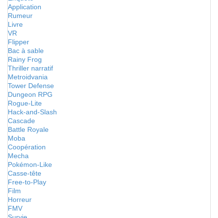
Application
Rumeur
Livre
VR
Flipper
Bac à sable
Rainy Frog
Thriller narratif
Metroidvania
Tower Defense
Dungeon RPG
Rogue-Lite
Hack-and-Slash
Cascade
Battle Royale
Moba
Coopération
Mecha
Pokémon-Like
Casse-tête
Free-to-Play
Film
Horreur
FMV
Survie