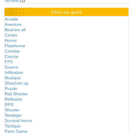
Société
(2)
Filtrer par genre
Arcade
Aventure
Beat'em all
Cartes
Horror
Plateforme
Combat
Course
FPS
Guerre
Infiltration
Musique
Shoot'em up
Puzzle
Rail Shooter
Réflexion
RPG
Shooter
Stratégie
Survival horror
Tactique
Party Game