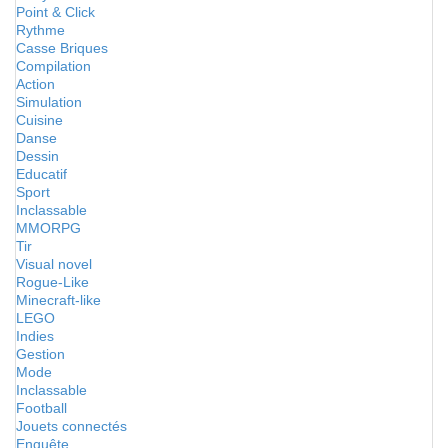
Point & Click
Rythme
Casse Briques
Compilation
Action
Simulation
Cuisine
Danse
Dessin
Educatif
Sport
Inclassable
MMORPG
Tir
Visual novel
Rogue-Like
Minecraft-like
LEGO
Indies
Gestion
Mode
Inclassable
Football
Jouets connectés
Enquête