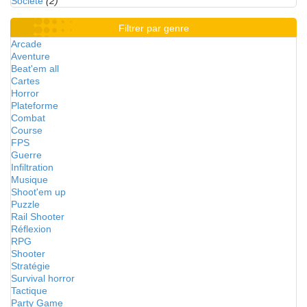
Société
(2)
Filtrer par genre
Arcade
Aventure
Beat'em all
Cartes
Horror
Plateforme
Combat
Course
FPS
Guerre
Infiltration
Musique
Shoot'em up
Puzzle
Rail Shooter
Réflexion
RPG
Shooter
Stratégie
Survival horror
Tactique
Party Game