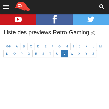
Liste des previews Retro-Gaming
(0)
0-9
A
B
C
D
E
F
G
H
I
J
K
L
M
N
O
P
Q
R
S
T
U
V
W
X
Y
Z