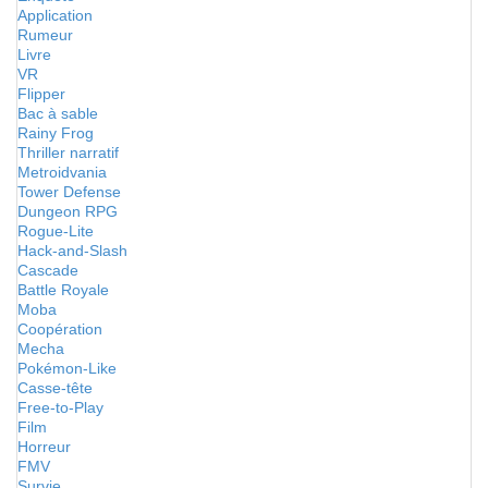
Application
Rumeur
Livre
VR
Flipper
Bac à sable
Rainy Frog
Thriller narratif
Metroidvania
Tower Defense
Dungeon RPG
Rogue-Lite
Hack-and-Slash
Cascade
Battle Royale
Moba
Coopération
Mecha
Pokémon-Like
Casse-tête
Free-to-Play
Film
Horreur
FMV
Survie