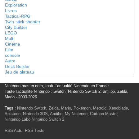
Exploration
Livres
Tactical-RPG
Twin-stick shooter
City Builder
LEGO
Multi
Cinéma
Film
console
Autre
Deck Builder
Jeu de plateau
Nintendo-master.com, toute l'actualité Nintendo en France
Toute l'actualité Nintendo : Switch, Nintendo Switch 2, amiibo, Zelda,
Mario - 2003-2026
Tags :
Nintendo Switch
,
Zelda
,
Mario
,
Pokémon
,
Metroid
,
Xenoblade
,
Splatoon
,
Nintendo 3DS
,
Amiibo
,
My Nintendo
,
Cartoon Master
,
Nintendo Labo
Nintendo Switch 2
RSS Actu
,
RSS Tests