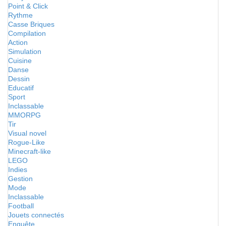
Point & Click
Rythme
Casse Briques
Compilation
Action
Simulation
Cuisine
Danse
Dessin
Educatif
Sport
Inclassable
MMORPG
Tir
Visual novel
Rogue-Like
Minecraft-like
LEGO
Indies
Gestion
Mode
Inclassable
Football
Jouets connectés
Enquête