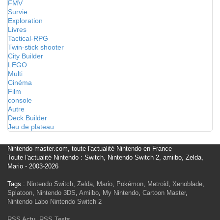
FMV
Survie
Exploration
Livres
Tactical-RPG
Twin-stick shooter
City Builder
LEGO
Multi
Cinéma
Film
console
Autre
Deck Builder
Jeu de plateau
Nintendo-master.com, toute l'actualité Nintendo en France
Toute l'actualité Nintendo : Switch, Nintendo Switch 2, amiibo, Zelda,
Mario - 2003-2026
Tags :
Nintendo Switch
,
Zelda
,
Mario
,
Pokémon
,
Metroid
,
Xenoblade
,
Splatoon
,
Nintendo 3DS
,
Amiibo
,
My Nintendo
,
Cartoon Master
,
Nintendo Labo
Nintendo Switch 2
RSS Actu
,
RSS Tests