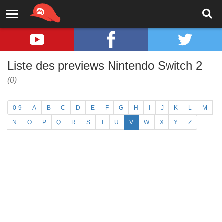
Liste des previews Nintendo Switch 2
(0)
0-9
A
B
C
D
E
F
G
H
I
J
K
L
M
N
O
P
Q
R
S
T
U
V
W
X
Y
Z