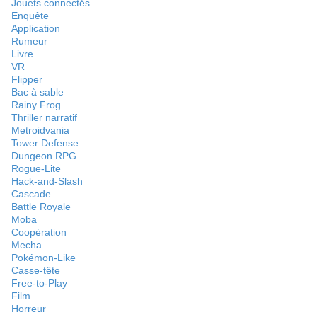
Jouets connectés
Enquête
Application
Rumeur
Livre
VR
Flipper
Bac à sable
Rainy Frog
Thriller narratif
Metroidvania
Tower Defense
Dungeon RPG
Rogue-Lite
Hack-and-Slash
Cascade
Battle Royale
Moba
Coopération
Mecha
Pokémon-Like
Casse-tête
Free-to-Play
Film
Horreur