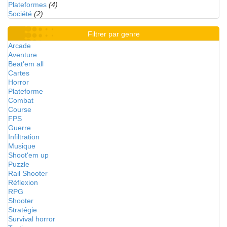
Plateformes
(4)
Société
(2)
Filtrer par genre
Arcade
Aventure
Beat'em all
Cartes
Horror
Plateforme
Combat
Course
FPS
Guerre
Infiltration
Musique
Shoot'em up
Puzzle
Rail Shooter
Réflexion
RPG
Shooter
Stratégie
Survival horror