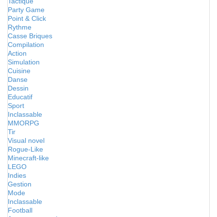
Tactique
Party Game
Point & Click
Rythme
Casse Briques
Compilation
Action
Simulation
Cuisine
Danse
Dessin
Educatif
Sport
Inclassable
MMORPG
Tir
Visual novel
Rogue-Like
Minecraft-like
LEGO
Indies
Gestion
Mode
Inclassable
Football