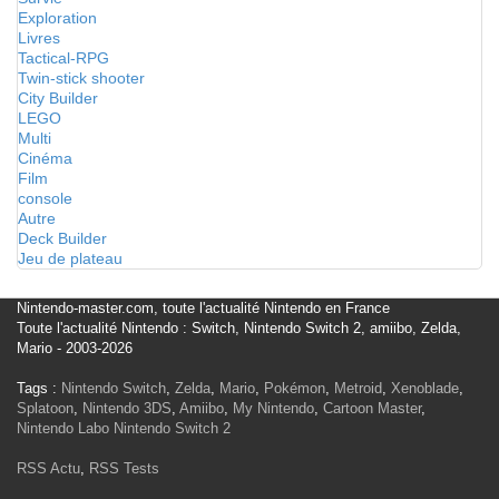
Exploration
Livres
Tactical-RPG
Twin-stick shooter
City Builder
LEGO
Multi
Cinéma
Film
console
Autre
Deck Builder
Jeu de plateau
Nintendo-master.com, toute l'actualité Nintendo en France
Toute l'actualité Nintendo : Switch, Nintendo Switch 2, amiibo, Zelda,
Mario - 2003-2026
Tags :
Nintendo Switch
,
Zelda
,
Mario
,
Pokémon
,
Metroid
,
Xenoblade
,
Splatoon
,
Nintendo 3DS
,
Amiibo
,
My Nintendo
,
Cartoon Master
,
Nintendo Labo
Nintendo Switch 2
RSS Actu
,
RSS Tests