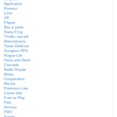
Application
Rumeur
Livre
VR
Flipper
Bac à sable
Rainy Frog
Thriller narratif
Metroidvania
Tower Defense
Dungeon RPG
Rogue-Lite
Hack-and-Slash
Cascade
Battle Royale
Moba
Coopération
Mecha
Pokémon-Like
Casse-tête
Free-to-Play
Film
Horreur
FMV
Survie