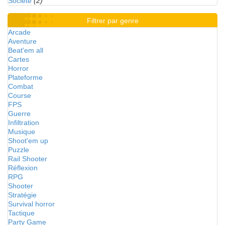
Société
(2)
Filtrer par genre
Arcade
Aventure
Beat'em all
Cartes
Horror
Plateforme
Combat
Course
FPS
Guerre
Infiltration
Musique
Shoot'em up
Puzzle
Rail Shooter
Réflexion
RPG
Shooter
Stratégie
Survival horror
Tactique
Party Game