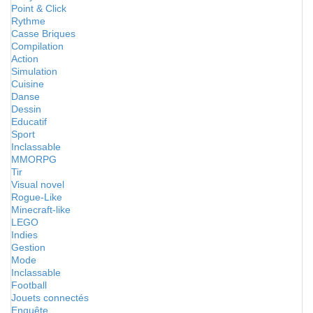
Point & Click
Rythme
Casse Briques
Compilation
Action
Simulation
Cuisine
Danse
Dessin
Educatif
Sport
Inclassable
MMORPG
Tir
Visual novel
Rogue-Like
Minecraft-like
LEGO
Indies
Gestion
Mode
Inclassable
Football
Jouets connectés
Enquête