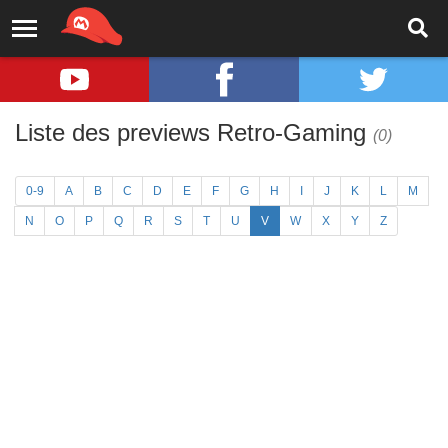
Liste des previews Retro-Gaming
(0)
0-9
A
B
C
D
E
F
G
H
I
J
K
L
M
N
O
P
Q
R
S
T
U
V
W
X
Y
Z