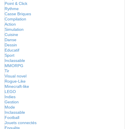
Point & Click
Rythme
Casse Briques
Compilation
Action
Simulation
Cuisine
Danse
Dessin
Educatif
Sport
Inclassable
MMORPG
Tir
Visual novel
Rogue-Like
Minecraft-like
LEGO
Indies
Gestion
Mode
Inclassable
Football
Jouets connectés
Enquête