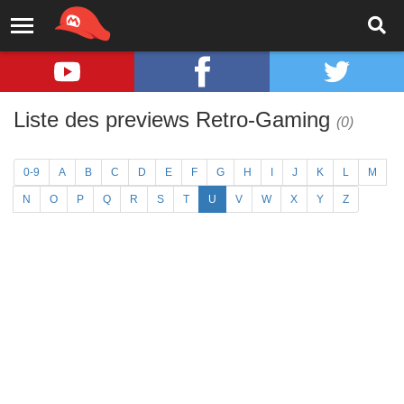
Liste des previews Retro-Gaming
(0)
0-9
A
B
C
D
E
F
G
H
I
J
K
L
M
N
O
P
Q
R
S
T
U
V
W
X
Y
Z