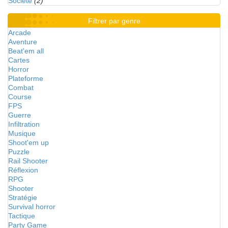
Société
(2)
Filtrer par genre
Arcade
Aventure
Beat'em all
Cartes
Horror
Plateforme
Combat
Course
FPS
Guerre
Infiltration
Musique
Shoot'em up
Puzzle
Rail Shooter
Réflexion
RPG
Shooter
Stratégie
Survival horror
Tactique
Party Game