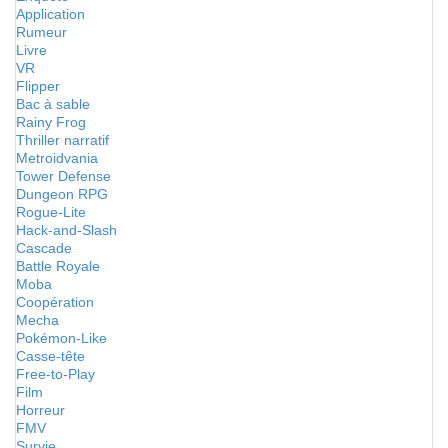
Application
Rumeur
Livre
VR
Flipper
Bac à sable
Rainy Frog
Thriller narratif
Metroidvania
Tower Defense
Dungeon RPG
Rogue-Lite
Hack-and-Slash
Cascade
Battle Royale
Moba
Coopération
Mecha
Pokémon-Like
Casse-tête
Free-to-Play
Film
Horreur
FMV
Survie