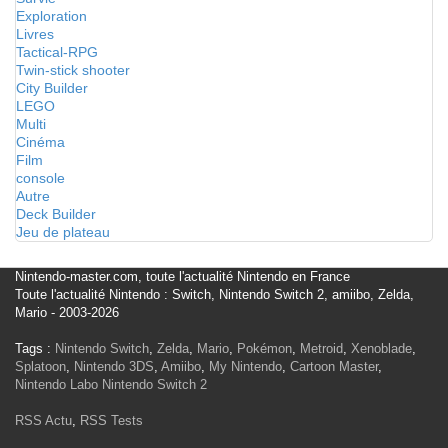
Exploration
Livres
Tactical-RPG
Twin-stick shooter
City Builder
LEGO
Multi
Cinéma
Film
console
Autre
Deck Builder
Jeu de plateau
Nintendo-master.com, toute l'actualité Nintendo en France
Toute l'actualité Nintendo : Switch, Nintendo Switch 2, amiibo, Zelda,
Mario - 2003-2026
Tags :
Nintendo Switch
,
Zelda
,
Mario
,
Pokémon
,
Metroid
,
Xenoblade
,
Splatoon
,
Nintendo 3DS
,
Amiibo
,
My Nintendo
,
Cartoon Master
,
Nintendo Labo
Nintendo Switch 2
RSS Actu
,
RSS Tests