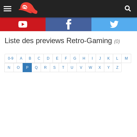
Liste des previews Retro-Gaming
(0)
0-9
A
B
C
D
E
F
G
H
I
J
K
L
M
N
O
P
Q
R
S
T
U
V
W
X
Y
Z