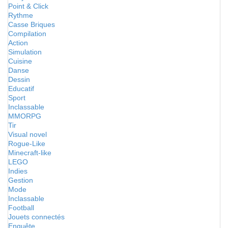
Point & Click
Rythme
Casse Briques
Compilation
Action
Simulation
Cuisine
Danse
Dessin
Educatif
Sport
Inclassable
MMORPG
Tir
Visual novel
Rogue-Like
Minecraft-like
LEGO
Indies
Gestion
Mode
Inclassable
Football
Jouets connectés
Enquête