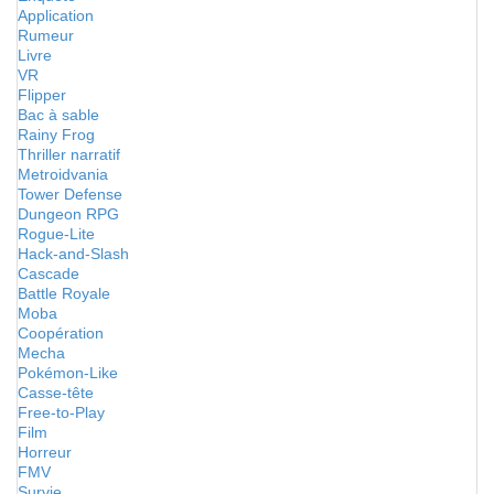
Application
Rumeur
Livre
VR
Flipper
Bac à sable
Rainy Frog
Thriller narratif
Metroidvania
Tower Defense
Dungeon RPG
Rogue-Lite
Hack-and-Slash
Cascade
Battle Royale
Moba
Coopération
Mecha
Pokémon-Like
Casse-tête
Free-to-Play
Film
Horreur
FMV
Survie