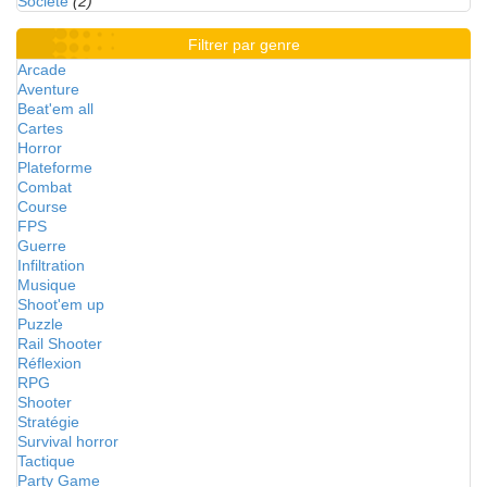
Société
(2)
Filtrer par genre
Arcade
Aventure
Beat'em all
Cartes
Horror
Plateforme
Combat
Course
FPS
Guerre
Infiltration
Musique
Shoot'em up
Puzzle
Rail Shooter
Réflexion
RPG
Shooter
Stratégie
Survival horror
Tactique
Party Game