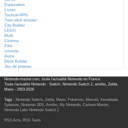
Exploration
Livres
Tactical-RPG
Twin-stick shooter
City Builder
LEGO
Multi
Cinéma
Film
console
Autre
Deck Builder
Jeu de plateau
Nintendo-master.com, toute l'actualité Nintendo en France
Toute l'actualité Nintendo : Switch, Nintendo Switch 2, amiibo, Zelda,
Mario - 2003-2026
Tags :
Nintendo Switch
,
Zelda
,
Mario
,
Pokémon
,
Metroid
,
Xenoblade
,
Splatoon
,
Nintendo 3DS
,
Amiibo
,
My Nintendo
,
Cartoon Master
,
Nintendo Labo
Nintendo Switch 2
RSS Actu
,
RSS Tests