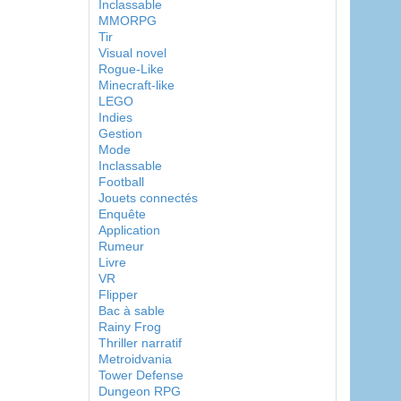
Inclassable
MMORPG
Tir
Visual novel
Rogue-Like
Minecraft-like
LEGO
Indies
Gestion
Mode
Inclassable
Football
Jouets connectés
Enquête
Application
Rumeur
Livre
VR
Flipper
Bac à sable
Rainy Frog
Thriller narratif
Metroidvania
Tower Defense
Dungeon RPG