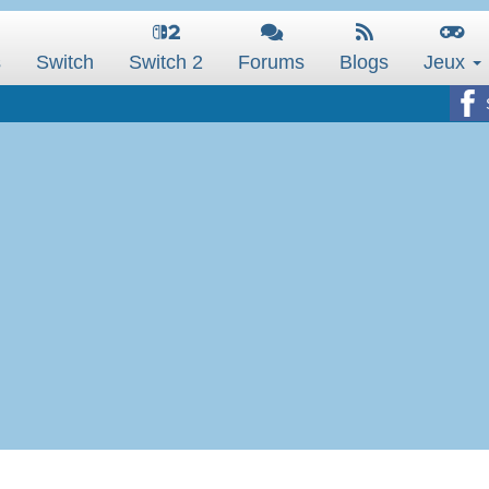
s
Switch
Switch 2
Forums
Blogs
Jeux