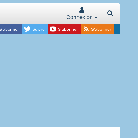
Connexion
S'abonner
Suivre
S'abonner
S'abonner