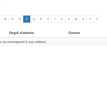
)
M
N
O
P
Q
R
S
T
U
V
W
X
Y
Z
Degré d'attente
Genres
u ne correspond à vos critères.