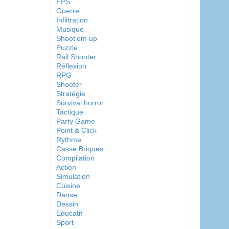
FPS
Guerre
Infiltration
Musique
Shoot'em up
Puzzle
Rail Shooter
Réflexion
RPG
Shooter
Stratégie
Survival horror
Tactique
Party Game
Point & Click
Rythme
Casse Briques
Compilation
Action
Simulation
Cuisine
Danse
Dessin
Educatif
Sport