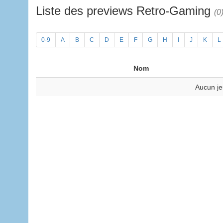
Liste des previews Retro-Gaming
(0
0-9
A
B
C
D
E
F
G
H
I
J
K
L
Nom
Aucun je