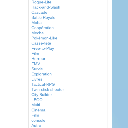
Rogue-Lite
Hack-and-Slash
Cascade
Battle Royale
Moba
Coopération
Mecha
Pokémon-Like
Casse-tête
Free-to-Play
Film
Horreur
FMV
Survie
Exploration
Livres
Tactical-RPG
Twin-stick shooter
City Builder
LEGO
Multi
Cinéma
Film
console
Autre