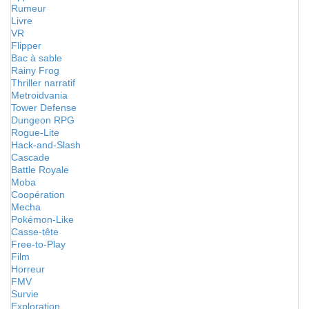
Rumeur
Livre
VR
Flipper
Bac à sable
Rainy Frog
Thriller narratif
Metroidvania
Tower Defense
Dungeon RPG
Rogue-Lite
Hack-and-Slash
Cascade
Battle Royale
Moba
Coopération
Mecha
Pokémon-Like
Casse-tête
Free-to-Play
Film
Horreur
FMV
Survie
Exploration