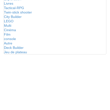
Livres
Tactical-RPG
Twin-stick shooter
City Builder
LEGO
Multi
Cinéma
Film
console
Autre
Deck Builder
Jeu de plateau