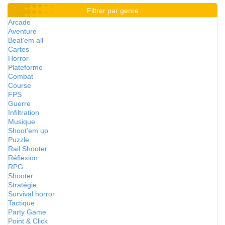
Filtrer par genre
Arcade
Aventure
Beat'em all
Cartes
Horror
Plateforme
Combat
Course
FPS
Guerre
Infiltration
Musique
Shoot'em up
Puzzle
Rail Shooter
Réflexion
RPG
Shooter
Stratégie
Survival horror
Tactique
Party Game
Point & Click