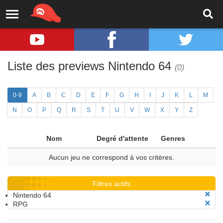
Liste des previews Nintendo 64
(0)
0-9
A
B
C
D
E
F
G
H
I
J
K
L
M
N
O
P
Q
R
S
T
U
V
W
X
Y
Z
Nom
Degré d'attente
Genres
Aucun jeu ne correspond à vos critères.
Filtres actifs
Nintendo 64
RPG