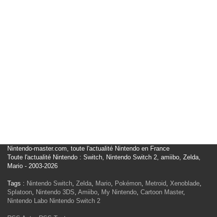
Nintendo-master.com, toute l'actualité Nintendo en France
Toute l'actualité Nintendo : Switch, Nintendo Switch 2, amiibo, Zelda,
Mario - 2003-2026
Tags :
Nintendo Switch
,
Zelda
,
Mario
,
Pokémon
,
Metroid
,
Xenoblade
,
Splatoon
,
Nintendo 3DS
,
Amiibo
,
My Nintendo
,
Cartoon Master
,
Nintendo Labo
Nintendo Switch 2