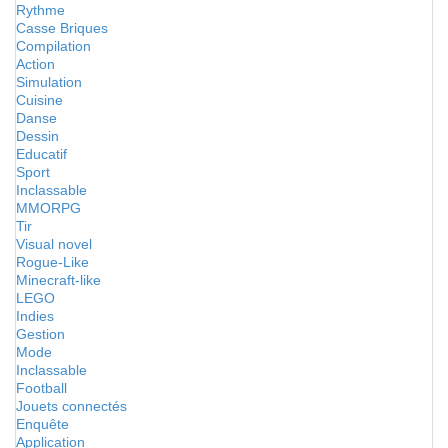
Rythme
Casse Briques
Compilation
Action
Simulation
Cuisine
Danse
Dessin
Educatif
Sport
Inclassable
MMORPG
Tir
Visual novel
Rogue-Like
Minecraft-like
LEGO
Indies
Gestion
Mode
Inclassable
Football
Jouets connectés
Enquête
Application