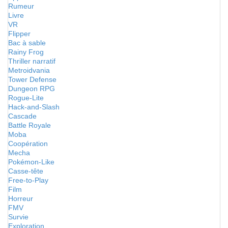
Rumeur
Livre
VR
Flipper
Bac à sable
Rainy Frog
Thriller narratif
Metroidvania
Tower Defense
Dungeon RPG
Rogue-Lite
Hack-and-Slash
Cascade
Battle Royale
Moba
Coopération
Mecha
Pokémon-Like
Casse-tête
Free-to-Play
Film
Horreur
FMV
Survie
Exploration