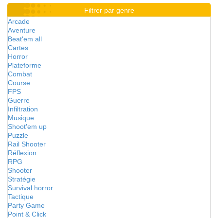
Filtrer par genre
Arcade
Aventure
Beat'em all
Cartes
Horror
Plateforme
Combat
Course
FPS
Guerre
Infiltration
Musique
Shoot'em up
Puzzle
Rail Shooter
Réflexion
RPG
Shooter
Stratégie
Survival horror
Tactique
Party Game
Point & Click