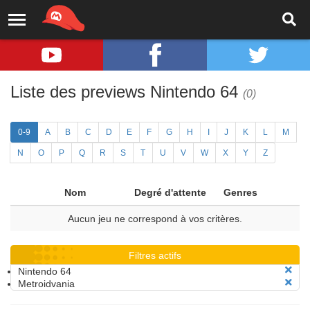
Liste des previews Nintendo 64
(0)
0-9
A
B
C
D
E
F
G
H
I
J
K
L
M
N
O
P
Q
R
S
T
U
V
W
X
Y
Z
Nom
Degré d'attente
Genres
Aucun jeu ne correspond à vos critères.
Filtres actifs
Nintendo 64
Metroidvania