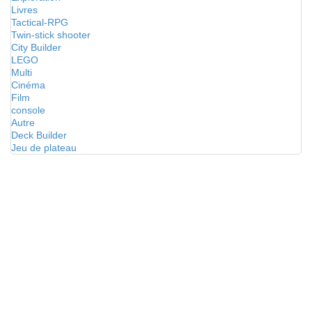
Livres
Tactical-RPG
Twin-stick shooter
City Builder
LEGO
Multi
Cinéma
Film
console
Autre
Deck Builder
Jeu de plateau