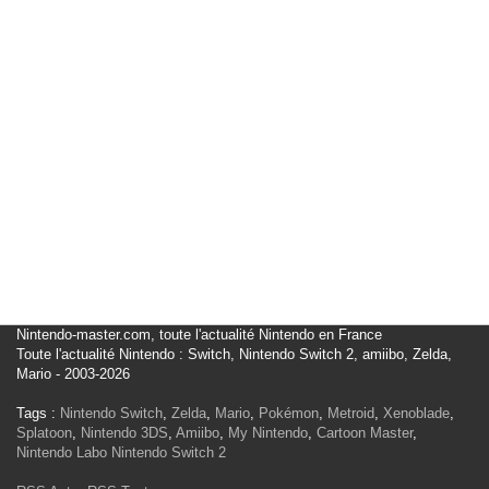
Nintendo-master.com, toute l'actualité Nintendo en France
Toute l'actualité Nintendo : Switch, Nintendo Switch 2, amiibo, Zelda,
Mario - 2003-2026
Tags :
Nintendo Switch
,
Zelda
,
Mario
,
Pokémon
,
Metroid
,
Xenoblade
,
Splatoon
,
Nintendo 3DS
,
Amiibo
,
My Nintendo
,
Cartoon Master
,
Nintendo Labo
Nintendo Switch 2