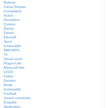
Rythme
Casse Briques
Compilation
Action
Simulation
Cuisine
Danse
Dessin
Educatif
Sport
Inclassable
MMORPG
Tir
Visual novel
Rogue-Like
Minecraft-like
LEGO
Indies
Gestion
Mode
Inclassable
Football
Jouets connectés
Enquête
Application