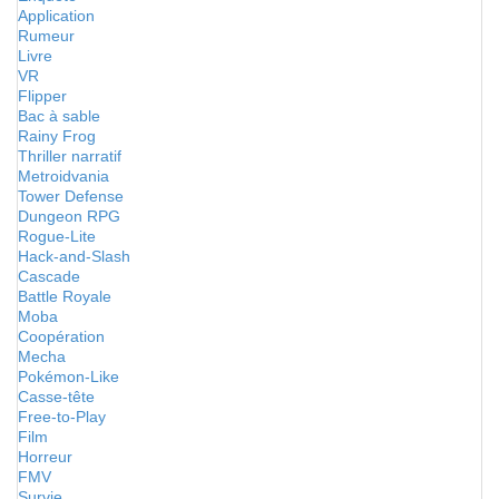
Application
Rumeur
Livre
VR
Flipper
Bac à sable
Rainy Frog
Thriller narratif
Metroidvania
Tower Defense
Dungeon RPG
Rogue-Lite
Hack-and-Slash
Cascade
Battle Royale
Moba
Coopération
Mecha
Pokémon-Like
Casse-tête
Free-to-Play
Film
Horreur
FMV
Survie