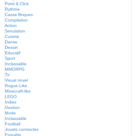
Point & Click
Rythme
Casse Briques
Compilation
Action
Simulation
Cuisine
Danse
Dessin
Educatif
Sport
Inclassable
MMORPG
Tir
Visual novel
Rogue-Like
Minecraft-like
LEGO
Indies
Gestion
Mode
Inclassable
Football
Jouets connectés
Enquête