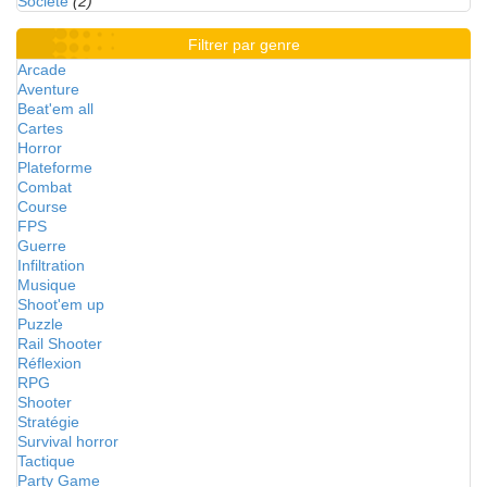
Société
(2)
Filtrer par genre
Arcade
Aventure
Beat'em all
Cartes
Horror
Plateforme
Combat
Course
FPS
Guerre
Infiltration
Musique
Shoot'em up
Puzzle
Rail Shooter
Réflexion
RPG
Shooter
Stratégie
Survival horror
Tactique
Party Game