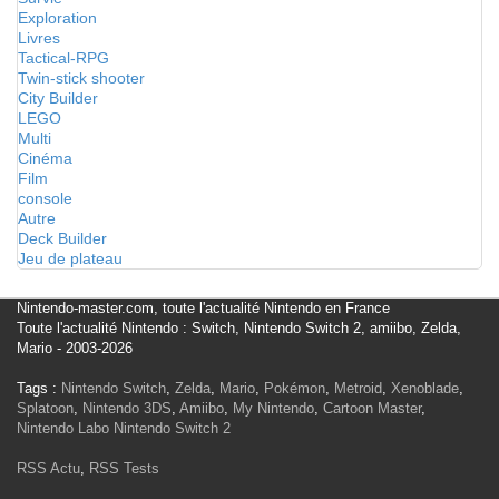
Exploration
Livres
Tactical-RPG
Twin-stick shooter
City Builder
LEGO
Multi
Cinéma
Film
console
Autre
Deck Builder
Jeu de plateau
Nintendo-master.com, toute l'actualité Nintendo en France
Toute l'actualité Nintendo : Switch, Nintendo Switch 2, amiibo, Zelda,
Mario - 2003-2026
Tags :
Nintendo Switch
,
Zelda
,
Mario
,
Pokémon
,
Metroid
,
Xenoblade
,
Splatoon
,
Nintendo 3DS
,
Amiibo
,
My Nintendo
,
Cartoon Master
,
Nintendo Labo
Nintendo Switch 2
RSS Actu
,
RSS Tests