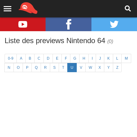
Liste des previews Nintendo 64
(0)
0-9
A
B
C
D
E
F
G
H
I
J
K
L
M
N
O
P
Q
R
S
T
U
V
W
X
Y
Z