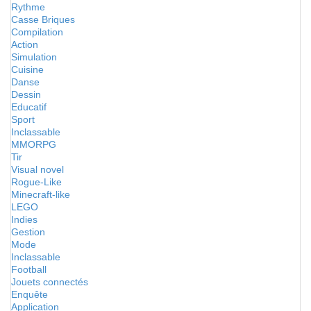
Rythme
Casse Briques
Compilation
Action
Simulation
Cuisine
Danse
Dessin
Educatif
Sport
Inclassable
MMORPG
Tir
Visual novel
Rogue-Like
Minecraft-like
LEGO
Indies
Gestion
Mode
Inclassable
Football
Jouets connectés
Enquête
Application