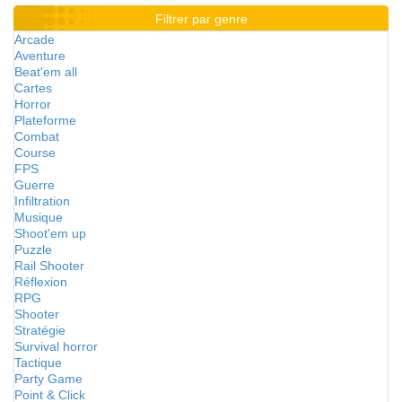
Filtrer par genre
Arcade
Aventure
Beat'em all
Cartes
Horror
Plateforme
Combat
Course
FPS
Guerre
Infiltration
Musique
Shoot'em up
Puzzle
Rail Shooter
Réflexion
RPG
Shooter
Stratégie
Survival horror
Tactique
Party Game
Point & Click