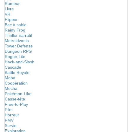
Rumeur
Livre
VR
Flipper
Bac à sable
Rainy Frog
Thriller narratif
Metroidvania
Tower Defense
Dungeon RPG
Rogue-Lite
Hack-and-Slash
Cascade
Battle Royale
Moba
Coopération
Mecha
Pokémon-Like
Casse-tête
Free-to-Play
Film
Horreur
FMV
Survie
Exploration