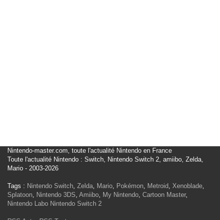
Nintendo-master.com, toute l'actualité Nintendo en France
Toute l'actualité Nintendo : Switch, Nintendo Switch 2, amiibo, Zelda,
Mario - 2003-2026
Tags :
Nintendo Switch
,
Zelda
,
Mario
,
Pokémon
,
Metroid
,
Xenoblade
,
Splatoon
,
Nintendo 3DS
,
Amiibo
,
My Nintendo
,
Cartoon Master
,
Nintendo Labo
Nintendo Switch 2