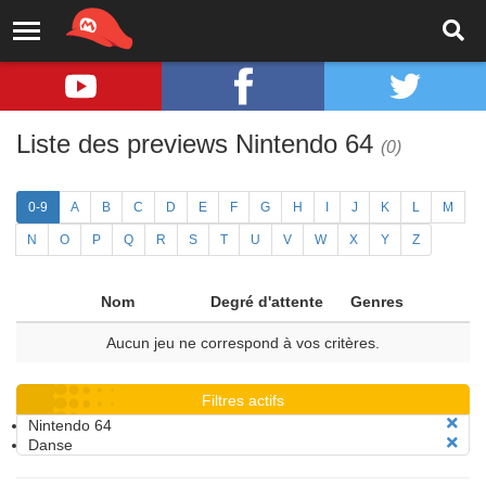
Liste des previews Nintendo 64
(0)
0-9
A
B
C
D
E
F
G
H
I
J
K
L
M
N
O
P
Q
R
S
T
U
V
W
X
Y
Z
Nom
Degré d'attente
Genres
Aucun jeu ne correspond à vos critères.
Filtres actifs
Nintendo 64
Danse