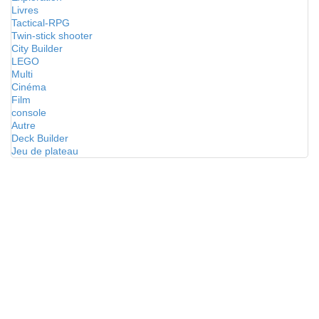
Livres
Tactical-RPG
Twin-stick shooter
City Builder
LEGO
Multi
Cinéma
Film
console
Autre
Deck Builder
Jeu de plateau