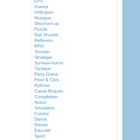
FPS
Guerre
Infiltration
Musique
Shoot'em up
Puzzle
Rail Shooter
Réflexion
RPG
Shooter
Stratégie
Survival horror
Tactique
Party Game
Point & Click
Rythme
Casse Briques
Compilation
Action
Simulation
Cuisine
Danse
Dessin
Educatif
Sport