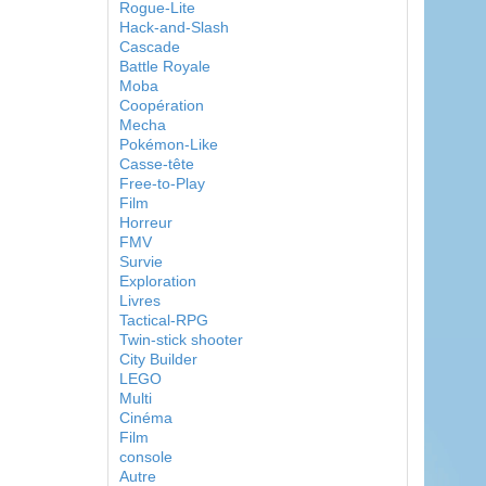
Rogue-Lite
Hack-and-Slash
Cascade
Battle Royale
Moba
Coopération
Mecha
Pokémon-Like
Casse-tête
Free-to-Play
Film
Horreur
FMV
Survie
Exploration
Livres
Tactical-RPG
Twin-stick shooter
City Builder
LEGO
Multi
Cinéma
Film
console
Autre