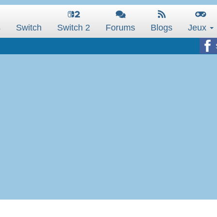
s
Switch
Switch 2
Forums
Blogs
Jeux