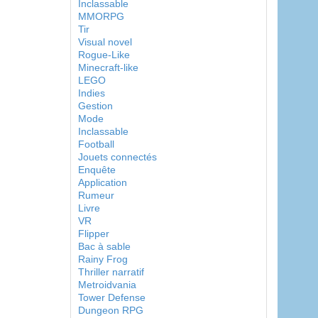
Inclassable
MMORPG
Tir
Visual novel
Rogue-Like
Minecraft-like
LEGO
Indies
Gestion
Mode
Inclassable
Football
Jouets connectés
Enquête
Application
Rumeur
Livre
VR
Flipper
Bac à sable
Rainy Frog
Thriller narratif
Metroidvania
Tower Defense
Dungeon RPG