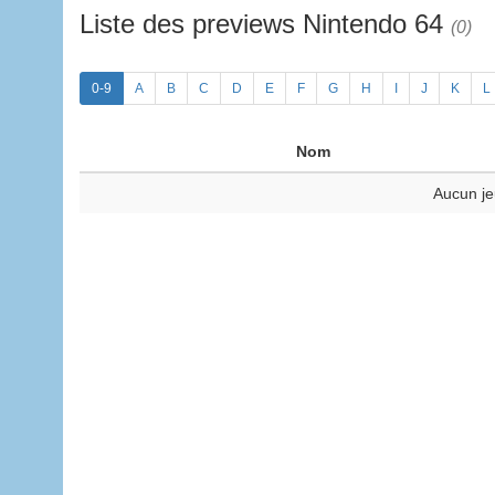
Liste des previews Nintendo 64
(0)
0-9
A
B
C
D
E
F
G
H
I
J
K
L
Nom
Aucun je