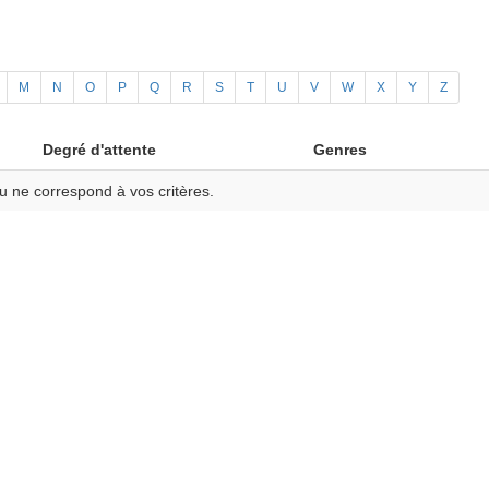
M
N
O
P
Q
R
S
T
U
V
W
X
Y
Z
Degré d'attente
Genres
u ne correspond à vos critères.