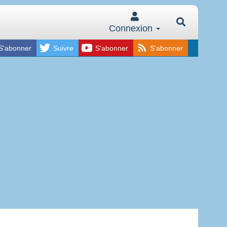
Connexion
S'abonner
Suivre
S'abonner
S'abonner