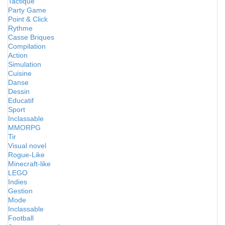
Tactique
Party Game
Point & Click
Rythme
Casse Briques
Compilation
Action
Simulation
Cuisine
Danse
Dessin
Educatif
Sport
Inclassable
MMORPG
Tir
Visual novel
Rogue-Like
Minecraft-like
LEGO
Indies
Gestion
Mode
Inclassable
Football