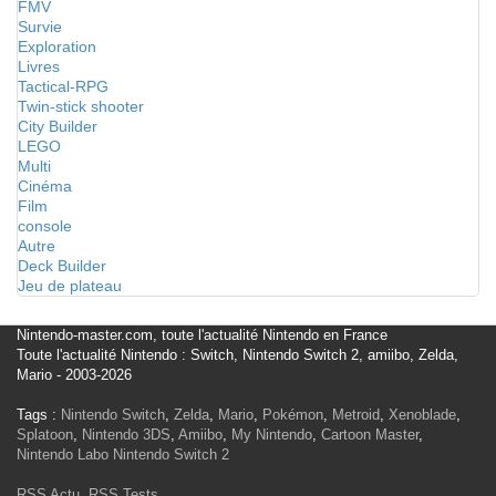
FMV
Survie
Exploration
Livres
Tactical-RPG
Twin-stick shooter
City Builder
LEGO
Multi
Cinéma
Film
console
Autre
Deck Builder
Jeu de plateau
Nintendo-master.com, toute l'actualité Nintendo en France
Toute l'actualité Nintendo : Switch, Nintendo Switch 2, amiibo, Zelda,
Mario - 2003-2026
Tags :
Nintendo Switch
,
Zelda
,
Mario
,
Pokémon
,
Metroid
,
Xenoblade
,
Splatoon
,
Nintendo 3DS
,
Amiibo
,
My Nintendo
,
Cartoon Master
,
Nintendo Labo
Nintendo Switch 2
RSS Actu
,
RSS Tests