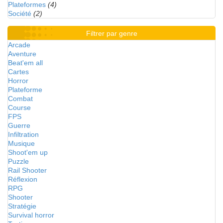
Plateformes
(4)
Société
(2)
Filtrer par genre
Arcade
Aventure
Beat'em all
Cartes
Horror
Plateforme
Combat
Course
FPS
Guerre
Infiltration
Musique
Shoot'em up
Puzzle
Rail Shooter
Réflexion
RPG
Shooter
Stratégie
Survival horror