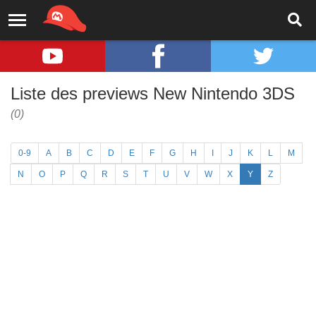
Liste des previews New Nintendo 3DS
(0)
0-9
A
B
C
D
E
F
G
H
I
J
K
L
M
N
O
P
Q
R
S
T
U
V
W
X
Y
Z