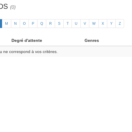
3DS
(0)
M
N
O
P
Q
R
S
T
U
V
W
X
Y
Z
Degré d'attente
Genres
u ne correspond à vos critères.