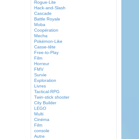
Rogue-Lite
Hack-and-Slash
Cascade
Battle Royale
Moba
Coopération
Mecha
Pokémon-Like
Casse-tête
Free-to-Play
Film
Horreur
FMV
Survie
Exploration
Livres
Tactical-RPG
Twin-stick shooter
City Builder
LEGO
Multi
Cinéma
Film
console
Autre