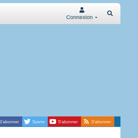
Connexion
S'abonner
Suivre
S'abonner
S'abonner