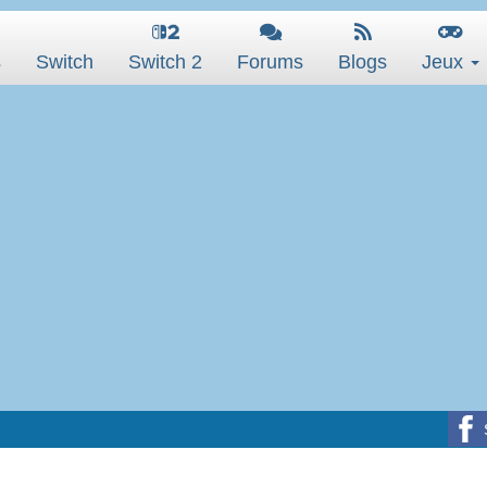
s
Switch
Switch 2
Forums
Blogs
Jeux