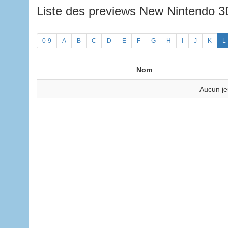
Liste des previews New Nintendo 
0-9
A
B
C
D
E
F
G
H
I
J
K
L
Nom
Aucun je