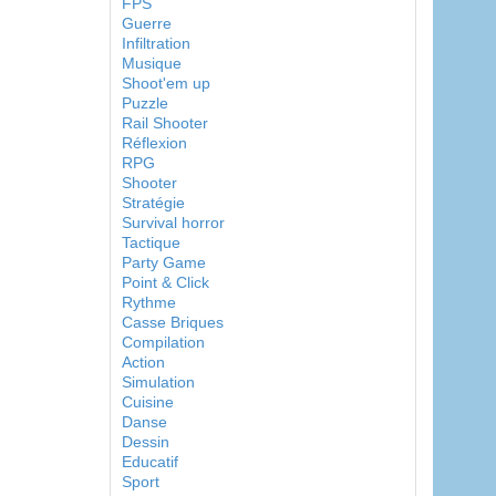
FPS
Guerre
Infiltration
Musique
Shoot'em up
Puzzle
Rail Shooter
Réflexion
RPG
Shooter
Stratégie
Survival horror
Tactique
Party Game
Point & Click
Rythme
Casse Briques
Compilation
Action
Simulation
Cuisine
Danse
Dessin
Educatif
Sport