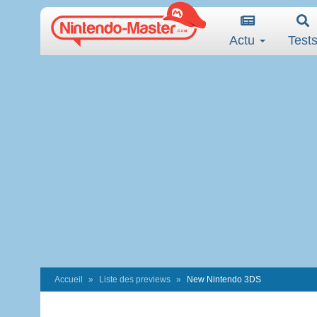
Actu
Test
Accueil
Liste des previews
New Nintendo 3DS