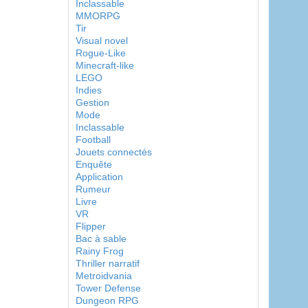
Inclassable
MMORPG
Tir
Visual novel
Rogue-Like
Minecraft-like
LEGO
Indies
Gestion
Mode
Inclassable
Football
Jouets connectés
Enquête
Application
Rumeur
Livre
VR
Flipper
Bac à sable
Rainy Frog
Thriller narratif
Metroidvania
Tower Defense
Dungeon RPG