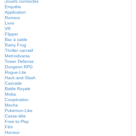
Jouets connectés
Enquête
Application
Rumeur
Livre
VR
Flipper
Bac à sable
Rainy Frog
Thriller narratif
Metroidvania
Tower Defense
Dungeon RPG
Rogue-Lite
Hack-and-Slash
Cascade
Battle Royale
Moba
Coopération
Mecha
Pokémon-Like
Casse-tête
Free-to-Play
Film
Horreur