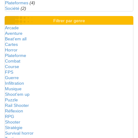
Plateformes
(4)
Société
(2)
Filtrer par genre
Arcade
Aventure
Beat'em all
Cartes
Horror
Plateforme
Combat
Course
FPS
Guerre
Infiltration
Musique
Shoot'em up
Puzzle
Rail Shooter
Réflexion
RPG
Shooter
Stratégie
Survival horror