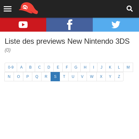
Liste des previews New Nintendo 3DS
(0)
0-9
A
B
C
D
E
F
G
H
I
J
K
L
M
N
O
P
Q
R
S
T
U
V
W
X
Y
Z