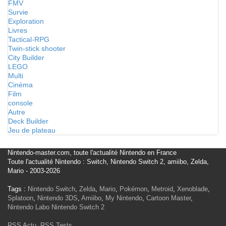
FMV
Survie
Exploration
Livres
Tactical-RPG
Twin-stick shooter
City Builder
LEGO
Multi
Cinéma
Film
console
Autre
Deck Builder
Jeu de plateau
Nintendo-master.com, toute l'actualité Nintendo en France
Toute l'actualité Nintendo : Switch, Nintendo Switch 2, amiibo, Zelda,
Mario - 2003-2026
Tags :
Nintendo Switch
,
Zelda
,
Mario
,
Pokémon
,
Metroid
,
Xenoblade
,
Splatoon
,
Nintendo 3DS
,
Amiibo
,
My Nintendo
,
Cartoon Master
,
Nintendo Labo
Nintendo Switch 2
RSS Actu
,
RSS Tests