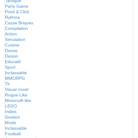
Tactique
Party Game
Point & Click
Rythme
Casse Briques
Compilation
Action
Simulation
Cuisine
Danse
Dessin
Educatif
Sport
Inclassable
MMORPG
Tir
Visual novel
Rogue-Like
Minecraft-like
LEGO
Indies
Gestion
Mode
Inclassable
Football