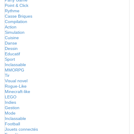
Party Game
Point & Click
Rythme
Casse Briques
Compilation
Action
Simulation
Cuisine
Danse
Dessin
Educatif
Sport
Inclassable
MMORPG
Tir
Visual novel
Rogue-Like
Minecraft-like
LEGO
Indies
Gestion
Mode
Inclassable
Football
Jouets connectés