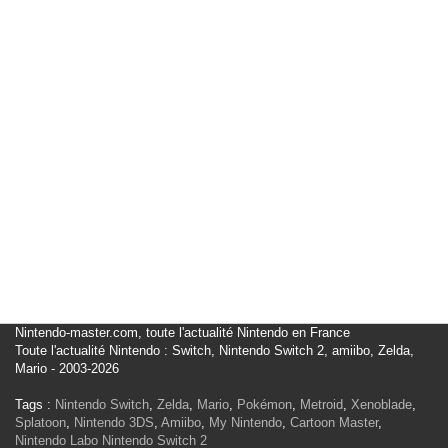
Nintendo-master.com, toute l'actualité Nintendo en France
Toute l'actualité Nintendo : Switch, Nintendo Switch 2, amiibo, Zelda,
Mario - 2003-2026
Tags :
Nintendo Switch
,
Zelda
,
Mario
,
Pokémon
,
Metroid
,
Xenoblade
,
Splatoon
,
Nintendo 3DS
,
Amiibo
,
My Nintendo
,
Cartoon Master
,
Nintendo Labo
Nintendo Switch 2