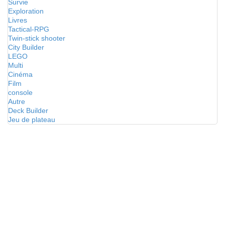
Survie
Exploration
Livres
Tactical-RPG
Twin-stick shooter
City Builder
LEGO
Multi
Cinéma
Film
console
Autre
Deck Builder
Jeu de plateau