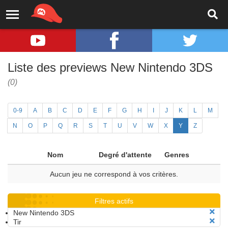
Liste des previews New Nintendo 3DS
(0)
0-9
A
B
C
D
E
F
G
H
I
J
K
L
M
N
O
P
Q
R
S
T
U
V
W
X
Y
Z
Nom
Degré d'attente
Genres
Aucun jeu ne correspond à vos critères.
Filtres actifs
New Nintendo 3DS
Tir