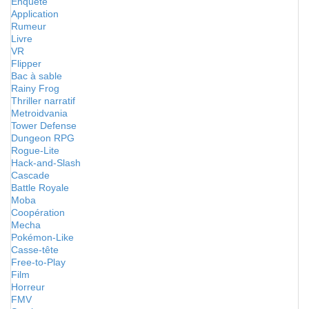
Enquête
Application
Rumeur
Livre
VR
Flipper
Bac à sable
Rainy Frog
Thriller narratif
Metroidvania
Tower Defense
Dungeon RPG
Rogue-Lite
Hack-and-Slash
Cascade
Battle Royale
Moba
Coopération
Mecha
Pokémon-Like
Casse-tête
Free-to-Play
Film
Horreur
FMV