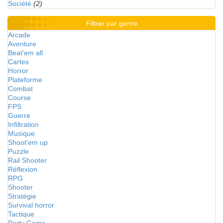
Société
(2)
Filtrer par genre
Arcade
Aventure
Beat'em all
Cartes
Horror
Plateforme
Combat
Course
FPS
Guerre
Infiltration
Musique
Shoot'em up
Puzzle
Rail Shooter
Réflexion
RPG
Shooter
Stratégie
Survival horror
Tactique