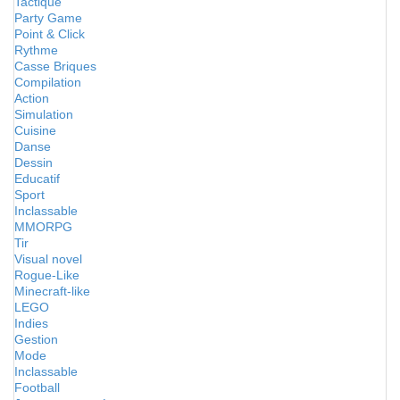
Tactique
Party Game
Point & Click
Rythme
Casse Briques
Compilation
Action
Simulation
Cuisine
Danse
Dessin
Educatif
Sport
Inclassable
MMORPG
Tir
Visual novel
Rogue-Like
Minecraft-like
LEGO
Indies
Gestion
Mode
Inclassable
Football