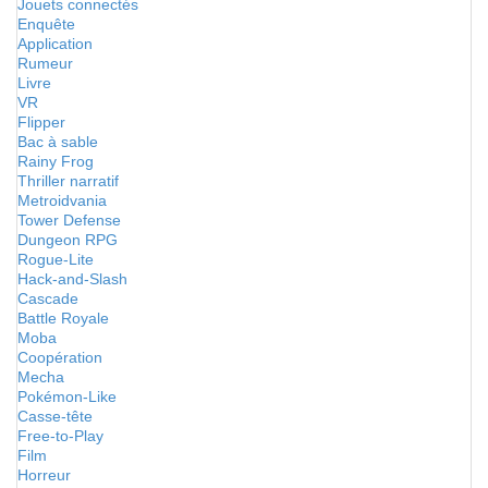
Jouets connectés
Enquête
Application
Rumeur
Livre
VR
Flipper
Bac à sable
Rainy Frog
Thriller narratif
Metroidvania
Tower Defense
Dungeon RPG
Rogue-Lite
Hack-and-Slash
Cascade
Battle Royale
Moba
Coopération
Mecha
Pokémon-Like
Casse-tête
Free-to-Play
Film
Horreur