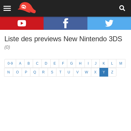
Liste des previews New Nintendo 3DS
(0)
0-9
A
B
C
D
E
F
G
H
I
J
K
L
M
N
O
P
Q
R
S
T
U
V
W
X
Y
Z