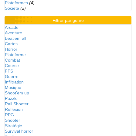
Plateformes
(4)
Société
(2)
Filtrer par genre
Arcade
Aventure
Beat'em all
Cartes
Horror
Plateforme
Combat
Course
FPS
Guerre
Infiltration
Musique
Shoot'em up
Puzzle
Rail Shooter
Réflexion
RPG
Shooter
Stratégie
Survival horror