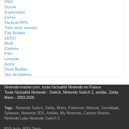
FMV
Survie
Exploration
Livres
Tactical-RPG
Twin-stick shooter
City Builder
LEGO
Multi
Cinéma
Film
console
Autre
Deck Builder
Jeu de plateau
Nintendo-master.com, toute l'actualité Nintendo en France
Toute l'actualité Nintendo : Switch, Nintendo Switch 2, amiibo, Zelda,
Mario - 2003-2026
Tags :
Nintendo Switch
,
Zelda
,
Mario
,
Pokémon
,
Metroid
,
Xenoblade
,
Splatoon
,
Nintendo 3DS
,
Amiibo
,
My Nintendo
,
Cartoon Master
,
Nintendo Labo
Nintendo Switch 2
RSS Actu
,
RSS Tests