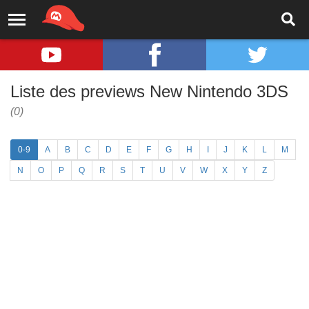
Liste des previews New Nintendo 3DS
(0)
0-9
A
B
C
D
E
F
G
H
I
J
K
L
M
N
O
P
Q
R
S
T
U
V
W
X
Y
Z