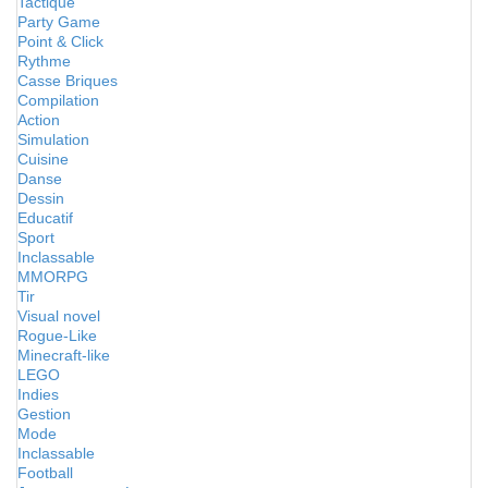
Tactique
Party Game
Point & Click
Rythme
Casse Briques
Compilation
Action
Simulation
Cuisine
Danse
Dessin
Educatif
Sport
Inclassable
MMORPG
Tir
Visual novel
Rogue-Like
Minecraft-like
LEGO
Indies
Gestion
Mode
Inclassable
Football