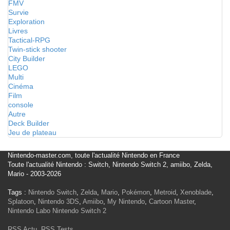
FMV
Survie
Exploration
Livres
Tactical-RPG
Twin-stick shooter
City Builder
LEGO
Multi
Cinéma
Film
console
Autre
Deck Builder
Jeu de plateau
Nintendo-master.com, toute l'actualité Nintendo en France
Toute l'actualité Nintendo : Switch, Nintendo Switch 2, amiibo, Zelda,
Mario - 2003-2026
Tags :
Nintendo Switch
,
Zelda
,
Mario
,
Pokémon
,
Metroid
,
Xenoblade
,
Splatoon
,
Nintendo 3DS
,
Amiibo
,
My Nintendo
,
Cartoon Master
,
Nintendo Labo
Nintendo Switch 2
RSS Actu
,
RSS Tests