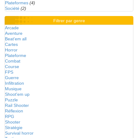
Plateformes
(4)
Société
(2)
Filtrer par genre
Arcade
Aventure
Beat'em all
Cartes
Horror
Plateforme
Combat
Course
FPS
Guerre
Infiltration
Musique
Shoot'em up
Puzzle
Rail Shooter
Réflexion
RPG
Shooter
Stratégie
Survival horror