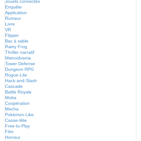
Jouets connectés
Enquête
Application
Rumeur
Livre
VR
Flipper
Bac à sable
Rainy Frog
Thriller narratif
Metroidvania
Tower Defense
Dungeon RPG
Rogue-Lite
Hack-and-Slash
Cascade
Battle Royale
Moba
Coopération
Mecha
Pokémon-Like
Casse-tête
Free-to-Play
Film
Horreur