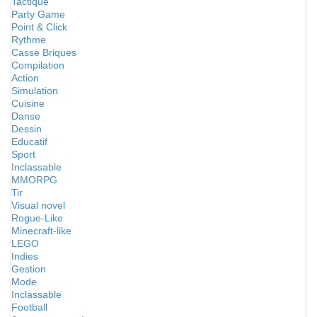
Tactique
Party Game
Point & Click
Rythme
Casse Briques
Compilation
Action
Simulation
Cuisine
Danse
Dessin
Educatif
Sport
Inclassable
MMORPG
Tir
Visual novel
Rogue-Like
Minecraft-like
LEGO
Indies
Gestion
Mode
Inclassable
Football