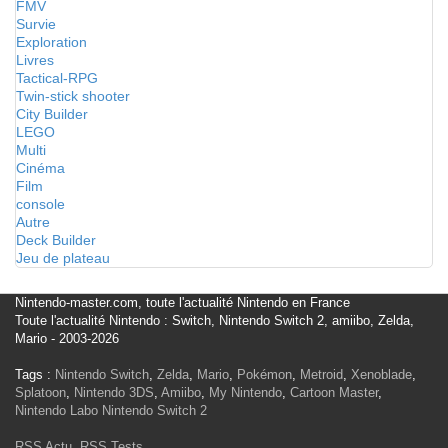
FMV
Survie
Exploration
Livres
Tactical-RPG
Twin-stick shooter
City Builder
LEGO
Multi
Cinéma
Film
console
Autre
Deck Builder
Jeu de plateau
Nintendo-master.com, toute l'actualité Nintendo en France
Toute l'actualité Nintendo : Switch, Nintendo Switch 2, amiibo, Zelda,
Mario - 2003-2026
Tags :
Nintendo Switch
,
Zelda
,
Mario
,
Pokémon
,
Metroid
,
Xenoblade
,
Splatoon
,
Nintendo 3DS
,
Amiibo
,
My Nintendo
,
Cartoon Master
,
Nintendo Labo
Nintendo Switch 2
RSS Actu
,
RSS Tests