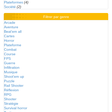
Plateformes
(4)
Société
(2)
Filtrer par genre
Arcade
Aventure
Beat'em all
Cartes
Horror
Plateforme
Combat
Course
FPS
Guerre
Infiltration
Musique
Shoot'em up
Puzzle
Rail Shooter
Réflexion
RPG
Shooter
Stratégie
Survival horror