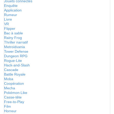
Jouets connectés
Enquête
Application
Rumeur
Livre
VR
Flipper
Bac à sable
Rainy Frog
Thriller narratif
Metroidvania
Tower Defense
Dungeon RPG
Rogue-Lite
Hack-and-Slash
Cascade
Battle Royale
Moba
Coopération
Mecha
Pokémon-Like
Casse-tête
Free-to-Play
Film
Horreur