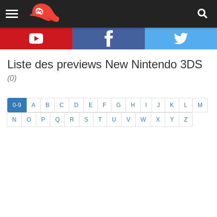
Liste des previews New Nintendo 3DS
(0)
0-9
A
B
C
D
E
F
G
H
I
J
K
L
M
N
O
P
Q
R
S
T
U
V
W
X
Y
Z