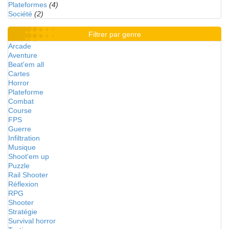
Plateformes
(4)
Société
(2)
Filtrer par genre
Arcade
Aventure
Beat'em all
Cartes
Horror
Plateforme
Combat
Course
FPS
Guerre
Infiltration
Musique
Shoot'em up
Puzzle
Rail Shooter
Réflexion
RPG
Shooter
Stratégie
Survival horror