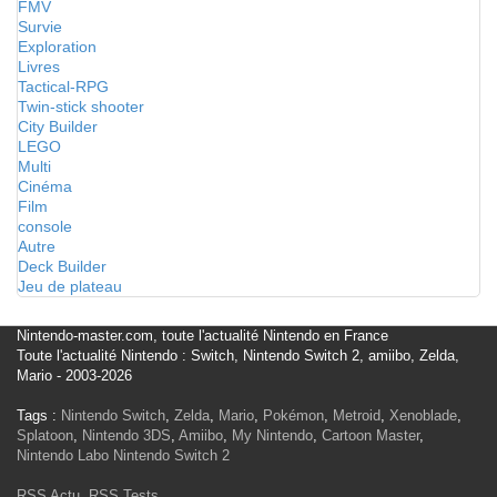
FMV
Survie
Exploration
Livres
Tactical-RPG
Twin-stick shooter
City Builder
LEGO
Multi
Cinéma
Film
console
Autre
Deck Builder
Jeu de plateau
Nintendo-master.com, toute l'actualité Nintendo en France
Toute l'actualité Nintendo : Switch, Nintendo Switch 2, amiibo, Zelda,
Mario - 2003-2026
Tags :
Nintendo Switch
,
Zelda
,
Mario
,
Pokémon
,
Metroid
,
Xenoblade
,
Splatoon
,
Nintendo 3DS
,
Amiibo
,
My Nintendo
,
Cartoon Master
,
Nintendo Labo
Nintendo Switch 2
RSS Actu
,
RSS Tests