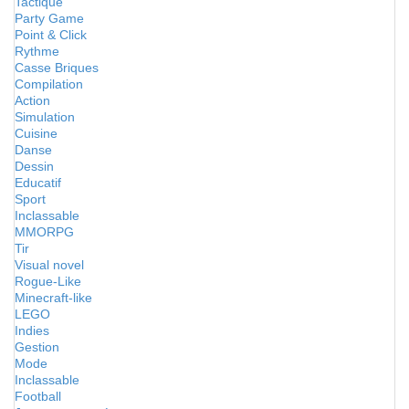
Tactique
Party Game
Point & Click
Rythme
Casse Briques
Compilation
Action
Simulation
Cuisine
Danse
Dessin
Educatif
Sport
Inclassable
MMORPG
Tir
Visual novel
Rogue-Like
Minecraft-like
LEGO
Indies
Gestion
Mode
Inclassable
Football