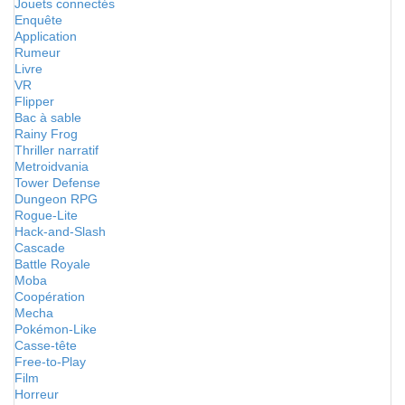
Jouets connectés
Enquête
Application
Rumeur
Livre
VR
Flipper
Bac à sable
Rainy Frog
Thriller narratif
Metroidvania
Tower Defense
Dungeon RPG
Rogue-Lite
Hack-and-Slash
Cascade
Battle Royale
Moba
Coopération
Mecha
Pokémon-Like
Casse-tête
Free-to-Play
Film
Horreur