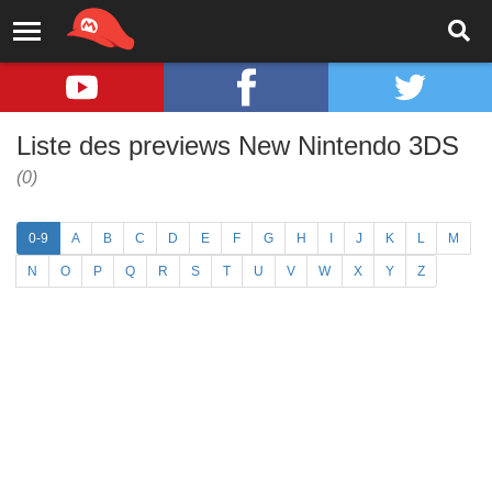
Liste des previews New Nintendo 3DS
(0)
0-9
A
B
C
D
E
F
G
H
I
J
K
L
M
N
O
P
Q
R
S
T
U
V
W
X
Y
Z