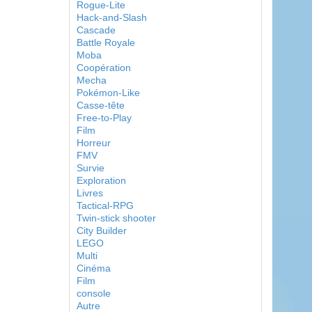
Rogue-Lite
Hack-and-Slash
Cascade
Battle Royale
Moba
Coopération
Mecha
Pokémon-Like
Casse-tête
Free-to-Play
Film
Horreur
FMV
Survie
Exploration
Livres
Tactical-RPG
Twin-stick shooter
City Builder
LEGO
Multi
Cinéma
Film
console
Autre