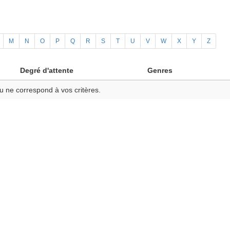
M
N
O
P
Q
R
S
T
U
V
W
X
Y
Z
Degré d'attente
Genres
u ne correspond à vos critères.