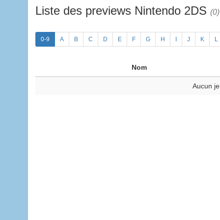
Liste des previews Nintendo 2DS
(0)
0-9
A
B
C
D
E
F
G
H
I
J
K
L
Nom
Aucun je