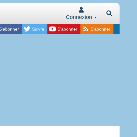
Connexion
S'abonner
Suivre
S'abonner
S'abonner