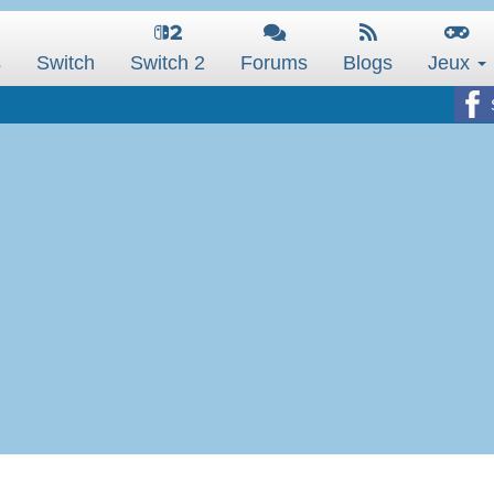
s
Switch
Switch 2
Forums
Blogs
Jeux