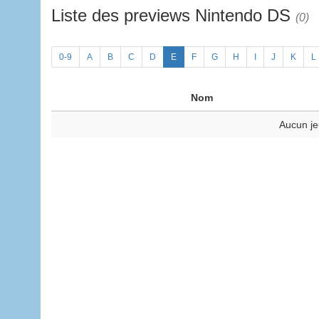
Liste des previews Nintendo DS
(0)
0-9
A
B
C
D
E
F
G
H
I
J
K
L
Nom
Aucun je