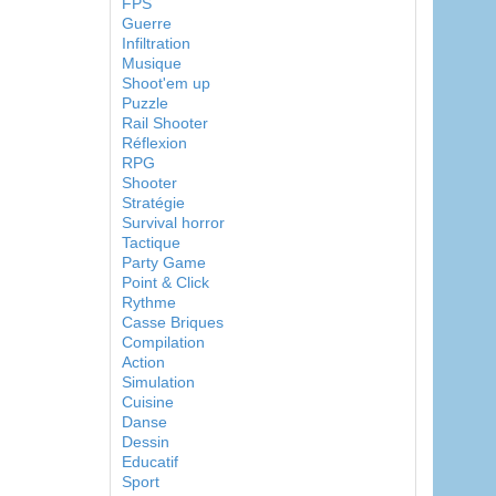
FPS
Guerre
Infiltration
Musique
Shoot'em up
Puzzle
Rail Shooter
Réflexion
RPG
Shooter
Stratégie
Survival horror
Tactique
Party Game
Point & Click
Rythme
Casse Briques
Compilation
Action
Simulation
Cuisine
Danse
Dessin
Educatif
Sport