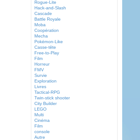
Rogue-Lite
Hack-and-Slash
Cascade
Battle Royale
Moba
Coopération
Mecha
Pokémon-Like
Casse-tête
Free-to-Play
Film
Horreur
FMV
Survie
Exploration
Livres
Tactical-RPG
Twin-stick shooter
City Builder
LEGO
Multi
Cinéma
Film
console
Autre