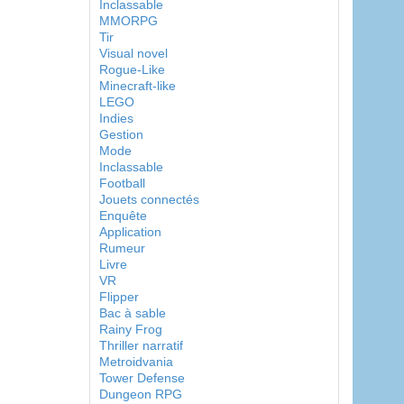
Inclassable
MMORPG
Tir
Visual novel
Rogue-Like
Minecraft-like
LEGO
Indies
Gestion
Mode
Inclassable
Football
Jouets connectés
Enquête
Application
Rumeur
Livre
VR
Flipper
Bac à sable
Rainy Frog
Thriller narratif
Metroidvania
Tower Defense
Dungeon RPG