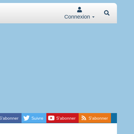
Connexion
S'abonner
Suivre
S'abonner
S'abonner