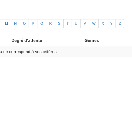
M
N
O
P
Q
R
S
T
U
V
W
X
Y
Z
Degré d'attente
Genres
u ne correspond à vos critères.