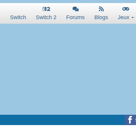
s
Switch
Switch 2
Forums
Blogs
Jeux