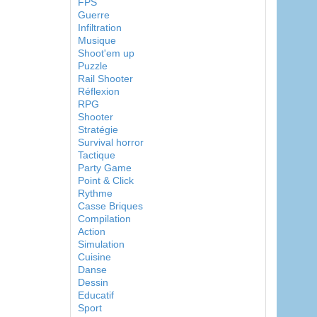
FPS
Guerre
Infiltration
Musique
Shoot'em up
Puzzle
Rail Shooter
Réflexion
RPG
Shooter
Stratégie
Survival horror
Tactique
Party Game
Point & Click
Rythme
Casse Briques
Compilation
Action
Simulation
Cuisine
Danse
Dessin
Educatif
Sport