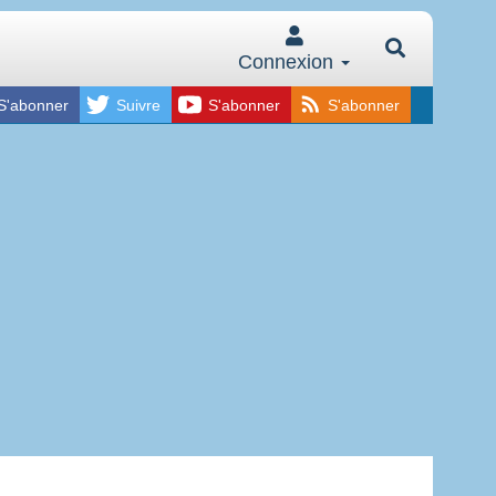
Connexion
S'abonner
Suivre
S'abonner
S'abonner