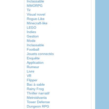
Inclassable
MMORPG
Tir
Visual novel
Rogue-Like
Minecraft-like
LEGO
Indies
Gestion
Mode
Inclassable
Football
Jouets connectés
Enquête
Application
Rumeur
Livre
VR
Flipper
Bac à sable
Rainy Frog
Thriller narratif
Metroidvania
Tower Defense
Dungeon RPG