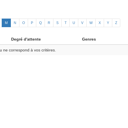
M
N
O
P
Q
R
S
T
U
V
W
X
Y
Z
Degré d'attente
Genres
u ne correspond à vos critères.