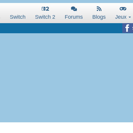
s
Switch
Switch 2
Forums
Blogs
Jeux