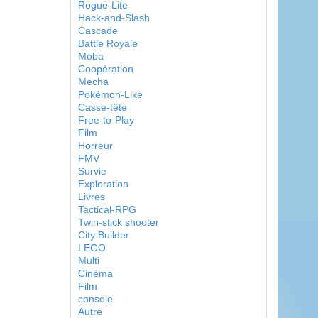
Rogue-Lite
Hack-and-Slash
Cascade
Battle Royale
Moba
Coopération
Mecha
Pokémon-Like
Casse-tête
Free-to-Play
Film
Horreur
FMV
Survie
Exploration
Livres
Tactical-RPG
Twin-stick shooter
City Builder
LEGO
Multi
Cinéma
Film
console
Autre