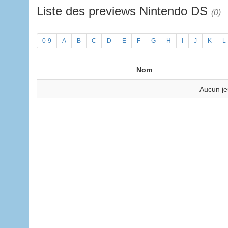
Liste des previews Nintendo DS
(0)
0-9
A
B
C
D
E
F
G
H
I
J
K
L
Nom
Aucun je