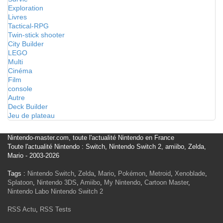
Exploration
Livres
Tactical-RPG
Twin-stick shooter
City Builder
LEGO
Multi
Cinéma
Film
console
Autre
Deck Builder
Jeu de plateau
Nintendo-master.com, toute l'actualité Nintendo en France
Toute l'actualité Nintendo : Switch, Nintendo Switch 2, amiibo, Zelda,
Mario - 2003-2026
Tags :
Nintendo Switch
,
Zelda
,
Mario
,
Pokémon
,
Metroid
,
Xenoblade
,
Splatoon
,
Nintendo 3DS
,
Amiibo
,
My Nintendo
,
Cartoon Master
,
Nintendo Labo
Nintendo Switch 2
RSS Actu
,
RSS Tests