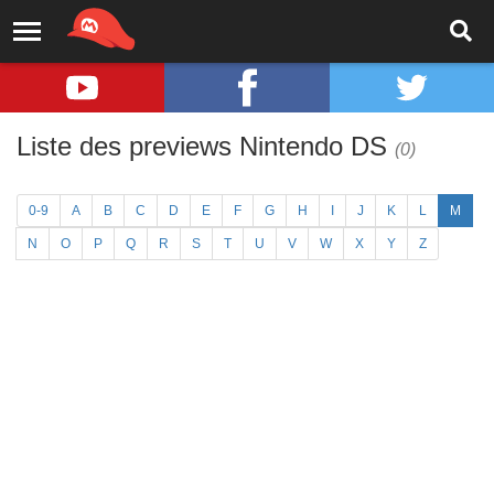
Liste des previews Nintendo DS
(0)
0-9
A
B
C
D
E
F
G
H
I
J
K
L
M
N
O
P
Q
R
S
T
U
V
W
X
Y
Z