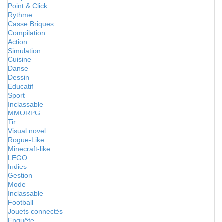
Point & Click
Rythme
Casse Briques
Compilation
Action
Simulation
Cuisine
Danse
Dessin
Educatif
Sport
Inclassable
MMORPG
Tir
Visual novel
Rogue-Like
Minecraft-like
LEGO
Indies
Gestion
Mode
Inclassable
Football
Jouets connectés
Enquête