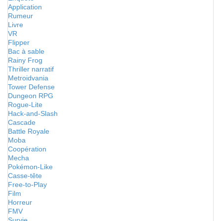
Application
Rumeur
Livre
VR
Flipper
Bac à sable
Rainy Frog
Thriller narratif
Metroidvania
Tower Defense
Dungeon RPG
Rogue-Lite
Hack-and-Slash
Cascade
Battle Royale
Moba
Coopération
Mecha
Pokémon-Like
Casse-tête
Free-to-Play
Film
Horreur
FMV
Survie