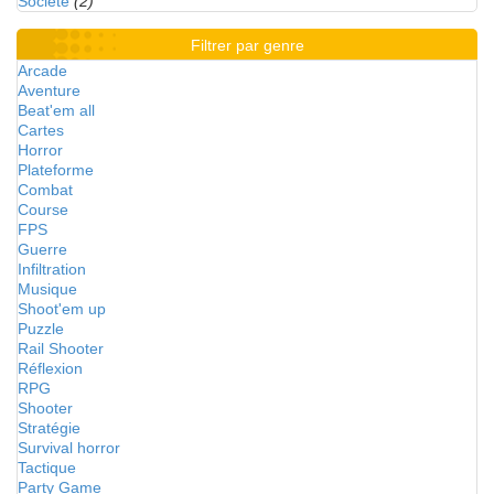
Société
(2)
Filtrer par genre
Arcade
Aventure
Beat'em all
Cartes
Horror
Plateforme
Combat
Course
FPS
Guerre
Infiltration
Musique
Shoot'em up
Puzzle
Rail Shooter
Réflexion
RPG
Shooter
Stratégie
Survival horror
Tactique
Party Game