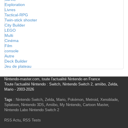
Exploration
Livres
Tactical-RPG
Twin-stick shooter
City Builder
LEGO
Multi
Cinéma
Film
console
Autre
Deck Builder
Jeu de plateau
Nintendo-master.com, toute l'actualité Nintendo en France
Toute l'actualité Nintendo : Switch, Nintendo Switch 2, amiibo, Zelda,
Mario - 2003-2026
Tags :
Nintendo Switch
,
Zelda
,
Mario
,
Pokémon
,
Metroid
,
Xenoblade
,
Splatoon
,
Nintendo 3DS
,
Amiibo
,
My Nintendo
,
Cartoon Master
,
Nintendo Labo
Nintendo Switch 2
RSS Actu
,
RSS Tests