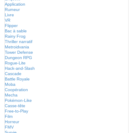
Application
Rumeur
Livre
VR
Flipper
Bac à sable
Rainy Frog
Thriller narratif
Metroidvania
Tower Defense
Dungeon RPG
Rogue-Lite
Hack-and-Slash
Cascade
Battle Royale
Moba
Coopération
Mecha
Pokémon-Like
Casse-tête
Free-to-Play
Film
Horreur
FMV
Survie