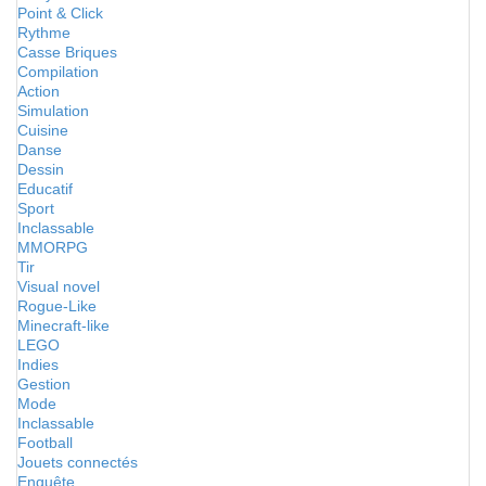
Point & Click
Rythme
Casse Briques
Compilation
Action
Simulation
Cuisine
Danse
Dessin
Educatif
Sport
Inclassable
MMORPG
Tir
Visual novel
Rogue-Like
Minecraft-like
LEGO
Indies
Gestion
Mode
Inclassable
Football
Jouets connectés
Enquête