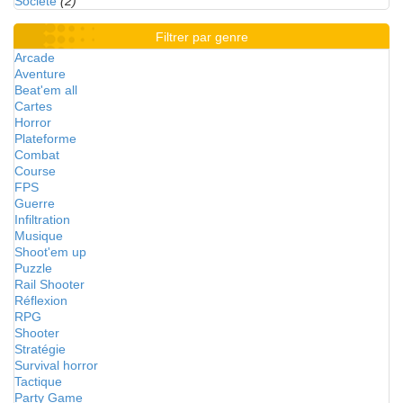
Société
(2)
Filtrer par genre
Arcade
Aventure
Beat'em all
Cartes
Horror
Plateforme
Combat
Course
FPS
Guerre
Infiltration
Musique
Shoot'em up
Puzzle
Rail Shooter
Réflexion
RPG
Shooter
Stratégie
Survival horror
Tactique
Party Game