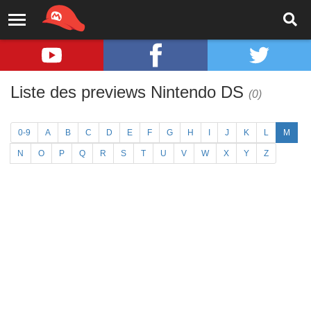
Liste des previews Nintendo DS
(0)
0-9
A
B
C
D
E
F
G
H
I
J
K
L
M
N
O
P
Q
R
S
T
U
V
W
X
Y
Z