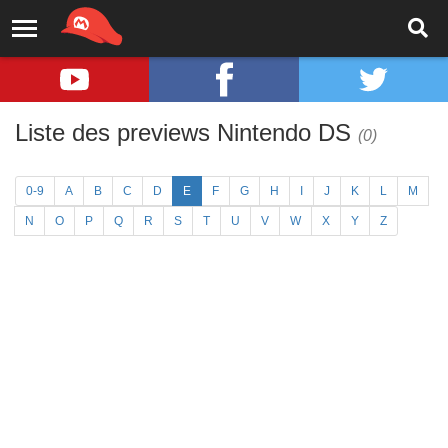
Liste des previews Nintendo DS
(0)
0-9
A
B
C
D
E
F
G
H
I
J
K
L
M
N
O
P
Q
R
S
T
U
V
W
X
Y
Z