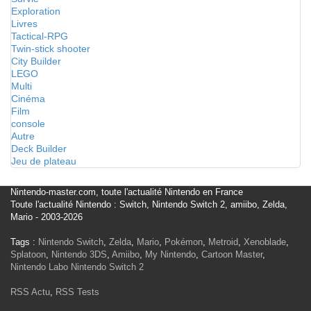
Exploration
Livres
Tactical-RPG
Twin-stick shooter
City Builder
LEGO
Multi
Cinéma
Film
console
Autre
Deck Builder
Jeu de plateau
Nintendo-master.com, toute l'actualité Nintendo en France
Toute l'actualité Nintendo : Switch, Nintendo Switch 2, amiibo, Zelda,
Mario - 2003-2026
Tags :
Nintendo Switch
,
Zelda
,
Mario
,
Pokémon
,
Metroid
,
Xenoblade
,
Splatoon
,
Nintendo 3DS
,
Amiibo
,
My Nintendo
,
Cartoon Master
,
Nintendo Labo
Nintendo Switch 2
RSS Actu
,
RSS Tests