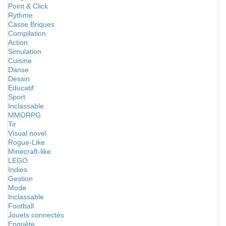
Point & Click
Rythme
Casse Briques
Compilation
Action
Simulation
Cuisine
Danse
Dessin
Educatif
Sport
Inclassable
MMORPG
Tir
Visual novel
Rogue-Like
Minecraft-like
LEGO
Indies
Gestion
Mode
Inclassable
Football
Jouets connectés
Enquête