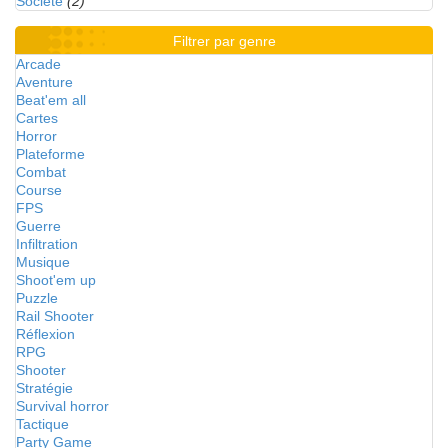
Société
(2)
Filtrer par genre
Arcade
Aventure
Beat'em all
Cartes
Horror
Plateforme
Combat
Course
FPS
Guerre
Infiltration
Musique
Shoot'em up
Puzzle
Rail Shooter
Réflexion
RPG
Shooter
Stratégie
Survival horror
Tactique
Party Game