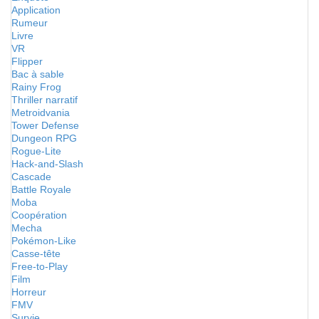
Application
Rumeur
Livre
VR
Flipper
Bac à sable
Rainy Frog
Thriller narratif
Metroidvania
Tower Defense
Dungeon RPG
Rogue-Lite
Hack-and-Slash
Cascade
Battle Royale
Moba
Coopération
Mecha
Pokémon-Like
Casse-tête
Free-to-Play
Film
Horreur
FMV
Survie