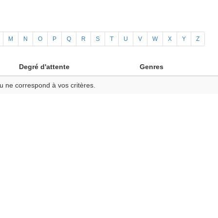
M
N
O
P
Q
R
S
T
U
V
W
X
Y
Z
Degré d'attente
Genres
u ne correspond à vos critères.