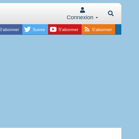
Connexion
S'abonner
Suivre
S'abonner
S'abonner