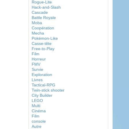
Rogue-Lite
Hack-and-Slash
Cascade
Battle Royale
Moba
Coopération
Mecha
Pokémon-Like
Casse-tête
Free-to-Play
Film
Horreur
FMV
Survie
Exploration
Livres
Tactical-RPG
Twin-stick shooter
City Builder
LEGO
Multi
Cinéma
Film
console
Autre