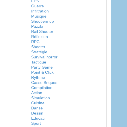
FPS
Guerre
Infiltration
Musique
Shoot'em up
Puzzle
Rail Shooter
Réflexion
RPG
Shooter
Stratégie
Survival horror
Tactique
Party Game
Point & Click
Rythme
Casse Briques
Compilation
Action
Simulation
Cuisine
Danse
Dessin
Educatif
Sport