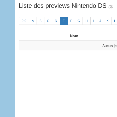
Liste des previews Nintendo DS
(0)
0-9
A
B
C
D
E
F
G
H
I
J
K
L
Nom
Aucun je