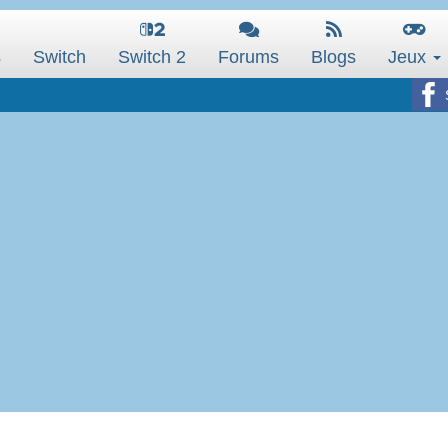
s
Switch
Switch 2
Forums
Blogs
Jeux