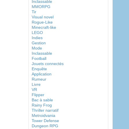
Inclassable
MMORPG
Tir
Visual novel
Rogue-Like
Minecraft-like
LEGO
Indies
Gestion
Mode
Inclassable
Football
Jouets connectés
Enquête
Application
Rumeur
Livre
VR
Flipper
Bac à sable
Rainy Frog
Thriller narratif
Metroidvania
Tower Defense
Dungeon RPG