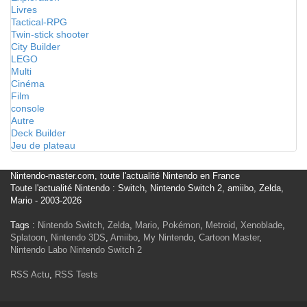
Livres
Tactical-RPG
Twin-stick shooter
City Builder
LEGO
Multi
Cinéma
Film
console
Autre
Deck Builder
Jeu de plateau
Nintendo-master.com, toute l'actualité Nintendo en France
Toute l'actualité Nintendo : Switch, Nintendo Switch 2, amiibo, Zelda,
Mario - 2003-2026
Tags :
Nintendo Switch
,
Zelda
,
Mario
,
Pokémon
,
Metroid
,
Xenoblade
,
Splatoon
,
Nintendo 3DS
,
Amiibo
,
My Nintendo
,
Cartoon Master
,
Nintendo Labo
Nintendo Switch 2
RSS Actu
,
RSS Tests