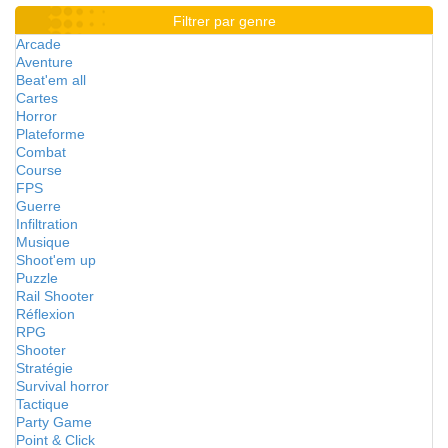
Filtrer par genre
Arcade
Aventure
Beat'em all
Cartes
Horror
Plateforme
Combat
Course
FPS
Guerre
Infiltration
Musique
Shoot'em up
Puzzle
Rail Shooter
Réflexion
RPG
Shooter
Stratégie
Survival horror
Tactique
Party Game
Point & Click