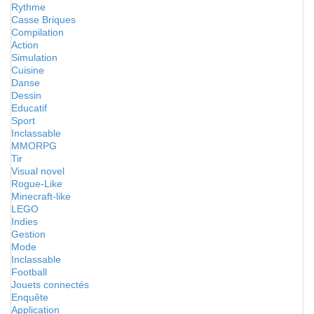
Rythme
Casse Briques
Compilation
Action
Simulation
Cuisine
Danse
Dessin
Educatif
Sport
Inclassable
MMORPG
Tir
Visual novel
Rogue-Like
Minecraft-like
LEGO
Indies
Gestion
Mode
Inclassable
Football
Jouets connectés
Enquête
Application