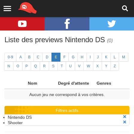
Liste des previews Nintendo DS
(0)
0-9
A
B
C
D
E
F
G
H
I
J
K
L
M
N
O
P
Q
R
S
T
U
V
W
X
Y
Z
Nom
Degré d'attente
Genres
Aucun jeu ne correspond à vos critères.
Filtres actifs
Nintendo DS
Shooter