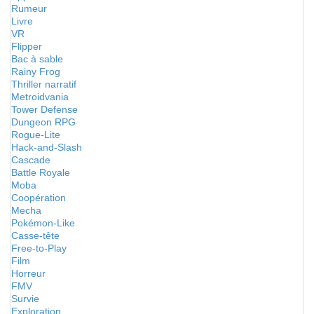
Rumeur
Livre
VR
Flipper
Bac à sable
Rainy Frog
Thriller narratif
Metroidvania
Tower Defense
Dungeon RPG
Rogue-Lite
Hack-and-Slash
Cascade
Battle Royale
Moba
Coopération
Mecha
Pokémon-Like
Casse-tête
Free-to-Play
Film
Horreur
FMV
Survie
Exploration