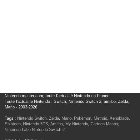
Nintendo-master.com, toute l'actualité Nintendo en France
Toute l'actualité Nintendo : Switch, Nintendo Switch 2, amiibo, Zelda,
Mario - 2003-2026
Tags :
Nintendo Switch
,
Zelda
,
Mario
,
Pokémon
,
Metroid
,
Xenoblade
,
Splatoon
,
Nintendo 3DS
,
Amiibo
,
My Nintendo
,
Cartoon Master
,
Nintendo Labo
Nintendo Switch 2