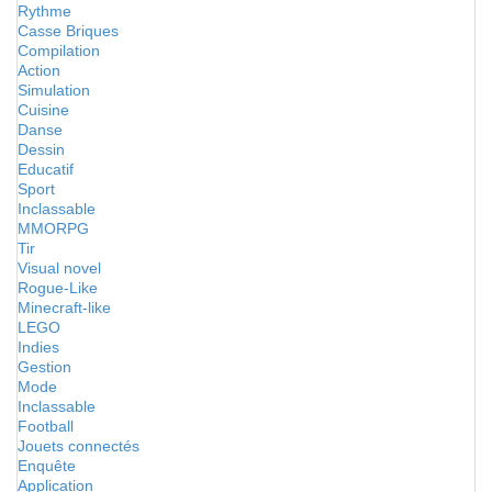
Rythme
Casse Briques
Compilation
Action
Simulation
Cuisine
Danse
Dessin
Educatif
Sport
Inclassable
MMORPG
Tir
Visual novel
Rogue-Like
Minecraft-like
LEGO
Indies
Gestion
Mode
Inclassable
Football
Jouets connectés
Enquête
Application