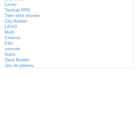
Livres
Tactical-RPG
Twin-stick shooter
City Builder
LEGO
Multi
Cinéma
Film
console
Autre
Deck Builder
Jeu de plateau