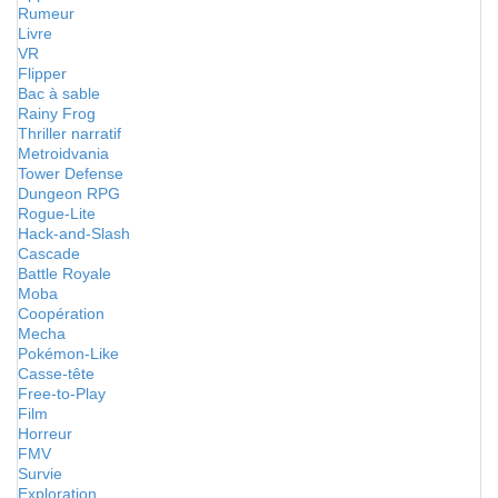
Rumeur
Livre
VR
Flipper
Bac à sable
Rainy Frog
Thriller narratif
Metroidvania
Tower Defense
Dungeon RPG
Rogue-Lite
Hack-and-Slash
Cascade
Battle Royale
Moba
Coopération
Mecha
Pokémon-Like
Casse-tête
Free-to-Play
Film
Horreur
FMV
Survie
Exploration