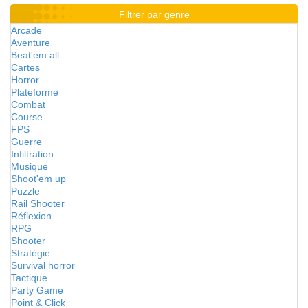
Filtrer par genre
Arcade
Aventure
Beat'em all
Cartes
Horror
Plateforme
Combat
Course
FPS
Guerre
Infiltration
Musique
Shoot'em up
Puzzle
Rail Shooter
Réflexion
RPG
Shooter
Stratégie
Survival horror
Tactique
Party Game
Point & Click