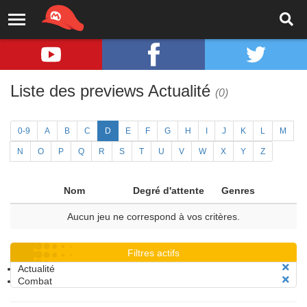
Liste des previews Actualité
(0)
0-9
A
B
C
D
E
F
G
H
I
J
K
L
M
N
O
P
Q
R
S
T
U
V
W
X
Y
Z
Nom
Degré d'attente
Genres
Aucun jeu ne correspond à vos critères.
Filtres actifs
Actualité
Combat