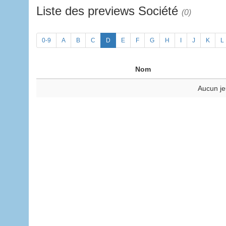
Liste des previews Société
(0)
0-9
A
B
C
D
E
F
G
H
I
J
K
L
Nom
Aucun je