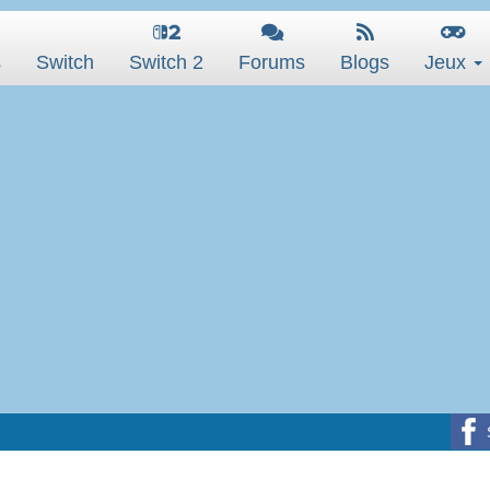
s
Switch
Switch 2
Forums
Blogs
Jeux