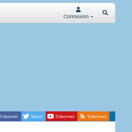
Connexion
S'abonner
Suivre
S'abonner
S'abonner