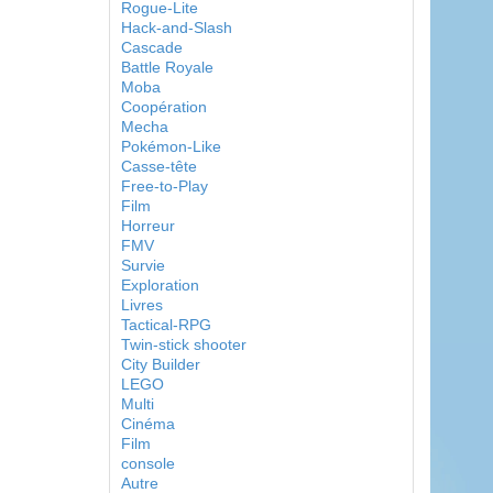
Rogue-Lite
Hack-and-Slash
Cascade
Battle Royale
Moba
Coopération
Mecha
Pokémon-Like
Casse-tête
Free-to-Play
Film
Horreur
FMV
Survie
Exploration
Livres
Tactical-RPG
Twin-stick shooter
City Builder
LEGO
Multi
Cinéma
Film
console
Autre