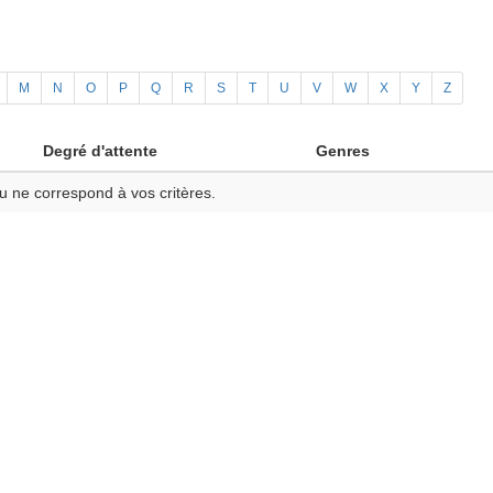
M
N
O
P
Q
R
S
T
U
V
W
X
Y
Z
Degré d'attente
Genres
u ne correspond à vos critères.