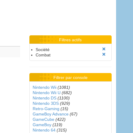
Filtres actifs
Société
Combat
Filtrer par console
Nintendo Wii
(1081)
Nintendo Wii U
(682)
Nintendo DS
(1100)
Nintendo 3DS
(929)
Retro-Gaming
(15)
GameBoy Advance
(67)
GameCube
(422)
GameBoy
(119)
Nintendo 64
(315)