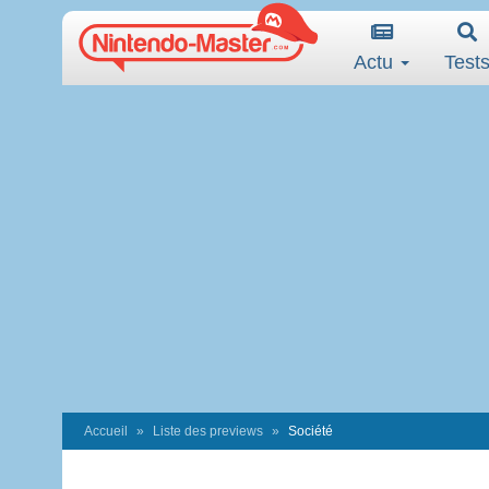
Actu
Test
Accueil
Liste des previews
Société