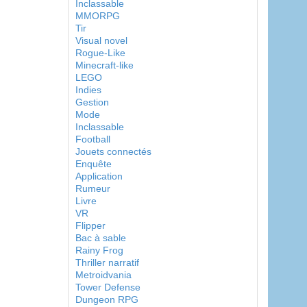
Inclassable
MMORPG
Tir
Visual novel
Rogue-Like
Minecraft-like
LEGO
Indies
Gestion
Mode
Inclassable
Football
Jouets connectés
Enquête
Application
Rumeur
Livre
VR
Flipper
Bac à sable
Rainy Frog
Thriller narratif
Metroidvania
Tower Defense
Dungeon RPG