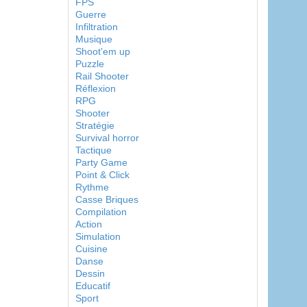
FPS
Guerre
Infiltration
Musique
Shoot'em up
Puzzle
Rail Shooter
Réflexion
RPG
Shooter
Stratégie
Survival horror
Tactique
Party Game
Point & Click
Rythme
Casse Briques
Compilation
Action
Simulation
Cuisine
Danse
Dessin
Educatif
Sport