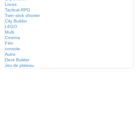
Livres
Tactical-RPG
Twin-stick shooter
City Builder
LEGO
Multi
Cinéma
Film
console
Autre
Deck Builder
Jeu de plateau