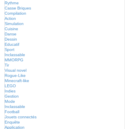
Rythme
Casse Briques
Compilation
Action
Simulation
Cuisine
Danse
Dessin
Educatif
Sport
Inclassable
MMORPG
Tir
Visual novel
Rogue-Like
Minecraft-like
LEGO
Indies
Gestion
Mode
Inclassable
Football
Jouets connectés
Enquête
Application