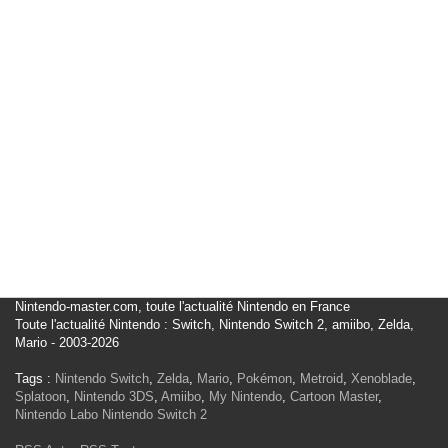
Nintendo-master.com, toute l'actualité Nintendo en France
Toute l'actualité Nintendo : Switch, Nintendo Switch 2, amiibo, Zelda,
Mario - 2003-2026
Tags :
Nintendo Switch
,
Zelda
,
Mario
,
Pokémon
,
Metroid
,
Xenoblade
,
Splatoon
,
Nintendo 3DS
,
Amiibo
,
My Nintendo
,
Cartoon Master
,
Nintendo Labo
Nintendo Switch 2