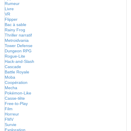
Rumeur
Livre
VR
Flipper
Bac à sable
Rainy Frog
Thriller narratif
Metroidvania
Tower Defense
Dungeon RPG
Rogue-Lite
Hack-and-Slash
Cascade
Battle Royale
Moba
Coopération
Mecha
Pokémon-Like
Casse-tête
Free-to-Play
Film
Horreur
FMV
Survie
Exploration