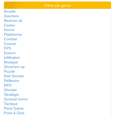
Filtrer par genre
Arcade
Aventure
Beat'em all
Cartes
Horror
Plateforme
Combat
Course
FPS
Guerre
Infiltration
Musique
Shoot'em up
Puzzle
Rail Shooter
Réflexion
RPG
Shooter
Stratégie
Survival horror
Tactique
Party Game
Point & Click