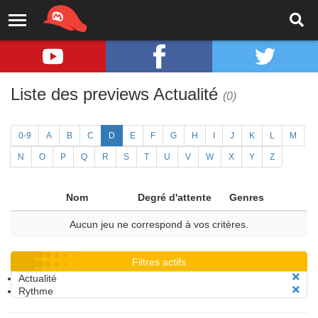
Liste des previews Actualité
(0)
0-9
A
B
C
D
E
F
G
H
I
J
K
L
M
N
O
P
Q
R
S
T
U
V
W
X
Y
Z
Nom
Degré d'attente
Genres
Aucun jeu ne correspond à vos critères.
Filtres actifs
Actualité
Rythme