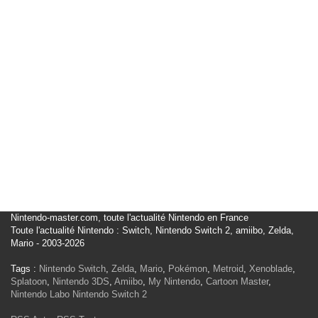
Nintendo-master.com, toute l'actualité Nintendo en France
Toute l'actualité Nintendo : Switch, Nintendo Switch 2, amiibo, Zelda,
Mario - 2003-2026
Tags :
Nintendo Switch
,
Zelda
,
Mario
,
Pokémon
,
Metroid
,
Xenoblade
,
Splatoon
,
Nintendo 3DS
,
Amiibo
,
My Nintendo
,
Cartoon Master
,
Nintendo Labo
Nintendo Switch 2