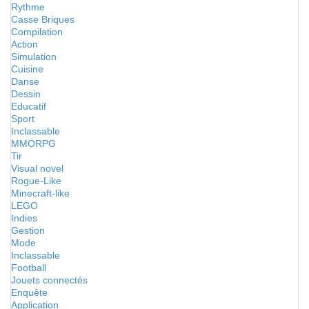
Rythme
Casse Briques
Compilation
Action
Simulation
Cuisine
Danse
Dessin
Educatif
Sport
Inclassable
MMORPG
Tir
Visual novel
Rogue-Like
Minecraft-like
LEGO
Indies
Gestion
Mode
Inclassable
Football
Jouets connectés
Enquête
Application