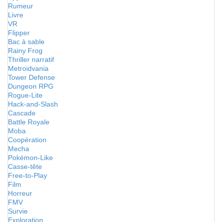
Rumeur
Livre
VR
Flipper
Bac à sable
Rainy Frog
Thriller narratif
Metroidvania
Tower Defense
Dungeon RPG
Rogue-Lite
Hack-and-Slash
Cascade
Battle Royale
Moba
Coopération
Mecha
Pokémon-Like
Casse-tête
Free-to-Play
Film
Horreur
FMV
Survie
Exploration