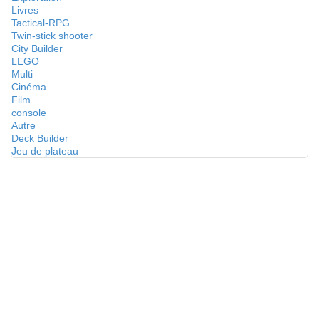
Livres
Tactical-RPG
Twin-stick shooter
City Builder
LEGO
Multi
Cinéma
Film
console
Autre
Deck Builder
Jeu de plateau