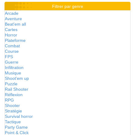
Filtrer par genre
Arcade
Aventure
Beat'em all
Cartes
Horror
Plateforme
Combat
Course
FPS
Guerre
Infiltration
Musique
Shoot'em up
Puzzle
Rail Shooter
Réflexion
RPG
Shooter
Stratégie
Survival horror
Tactique
Party Game
Point & Click