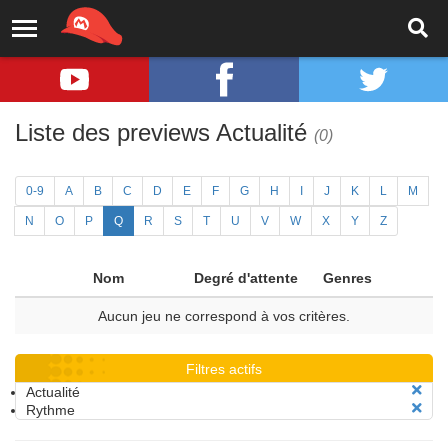
Liste des previews Actualité
(0)
0-9
A
B
C
D
E
F
G
H
I
J
K
L
M
N
O
P
Q
R
S
T
U
V
W
X
Y
Z
Nom
Degré d'attente
Genres
Aucun jeu ne correspond à vos critères.
Filtres actifs
Actualité
Rythme