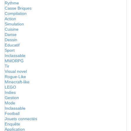
Rythme
Casse Briques
Compilation
Action
Simulation
Cuisine
Danse
Dessin
Educatif
Sport
Inclassable
MMORPG
Tir
Visual novel
Rogue-Like
Minecraft-like
LEGO
Indies
Gestion
Mode
Inclassable
Football
Jouets connectés
Enquête
Application