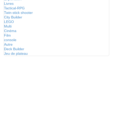
Livres
Tactical-RPG
Twin-stick shooter
City Builder
LEGO
Multi
Cinéma
Film
console
Autre
Deck Builder
Jeu de plateau