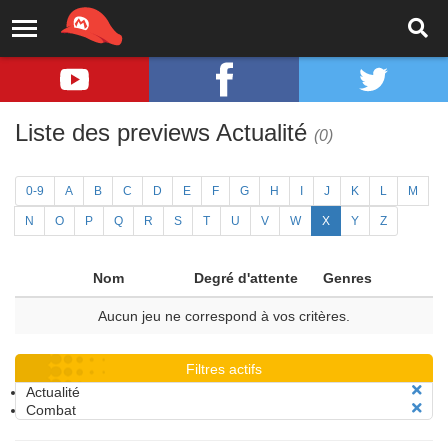
Liste des previews Actualité
(0)
0-9
A
B
C
D
E
F
G
H
I
J
K
L
M
N
O
P
Q
R
S
T
U
V
W
X
Y
Z
Nom
Degré d'attente
Genres
Aucun jeu ne correspond à vos critères.
Filtres actifs
Actualité
Combat