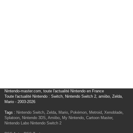
Nintendo-master.com, toute l'actualité Nintendo en France
Toute l'actualité Nintendo : Switch, Nintendo Switch 2, amiibo, Zelda,
Mario - 2003-2026
Tags :
Nintendo Switch
,
Zelda
,
Mario
,
Pokémon
,
Metroid
,
Xenoblade
,
Splatoon
,
Nintendo 3DS
,
Amiibo
,
My Nintendo
,
Cartoon Master
,
Nintendo Labo
Nintendo Switch 2