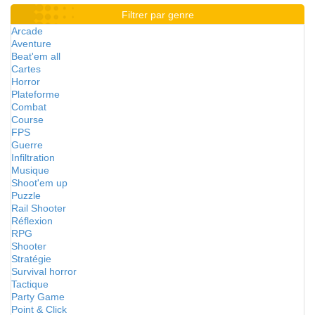
Filtrer par genre
Arcade
Aventure
Beat'em all
Cartes
Horror
Plateforme
Combat
Course
FPS
Guerre
Infiltration
Musique
Shoot'em up
Puzzle
Rail Shooter
Réflexion
RPG
Shooter
Stratégie
Survival horror
Tactique
Party Game
Point & Click