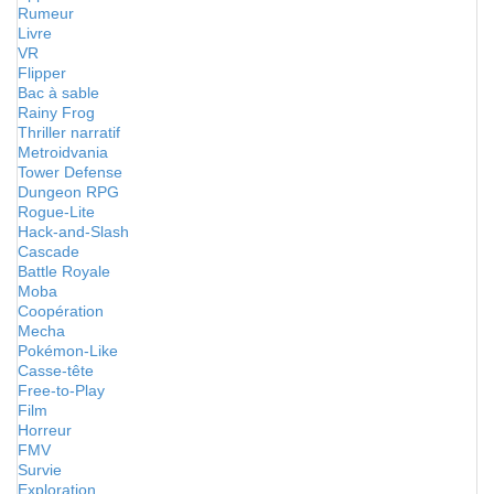
Rumeur
Livre
VR
Flipper
Bac à sable
Rainy Frog
Thriller narratif
Metroidvania
Tower Defense
Dungeon RPG
Rogue-Lite
Hack-and-Slash
Cascade
Battle Royale
Moba
Coopération
Mecha
Pokémon-Like
Casse-tête
Free-to-Play
Film
Horreur
FMV
Survie
Exploration