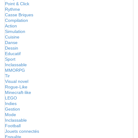
Point & Click
Rythme
Casse Briques
Compilation
Action
Simulation
Cuisine
Danse
Dessin
Educatif
Sport
Inclassable
MMORPG
Tir
Visual novel
Rogue-Like
Minecraft-like
LEGO
Indies
Gestion
Mode
Inclassable
Football
Jouets connectés
Enquête