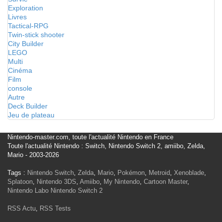
Exploration
Livres
Tactical-RPG
Twin-stick shooter
City Builder
LEGO
Multi
Cinéma
Film
console
Autre
Deck Builder
Jeu de plateau
Nintendo-master.com, toute l'actualité Nintendo en France
Toute l'actualité Nintendo : Switch, Nintendo Switch 2, amiibo, Zelda,
Mario - 2003-2026
Tags :
Nintendo Switch
,
Zelda
,
Mario
,
Pokémon
,
Metroid
,
Xenoblade
,
Splatoon
,
Nintendo 3DS
,
Amiibo
,
My Nintendo
,
Cartoon Master
,
Nintendo Labo
Nintendo Switch 2
RSS Actu
,
RSS Tests