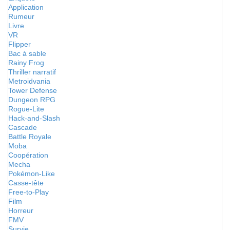
Application
Rumeur
Livre
VR
Flipper
Bac à sable
Rainy Frog
Thriller narratif
Metroidvania
Tower Defense
Dungeon RPG
Rogue-Lite
Hack-and-Slash
Cascade
Battle Royale
Moba
Coopération
Mecha
Pokémon-Like
Casse-tête
Free-to-Play
Film
Horreur
FMV
Survie