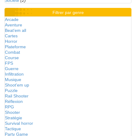
Société
(2)
Filtrer par genre
Arcade
Aventure
Beat'em all
Cartes
Horror
Plateforme
Combat
Course
FPS
Guerre
Infiltration
Musique
Shoot'em up
Puzzle
Rail Shooter
Réflexion
RPG
Shooter
Stratégie
Survival horror
Tactique
Party Game