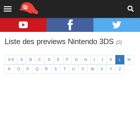
Liste des previews Nintendo 3DS
(0)
0-9
A
B
C
D
E
F
G
H
I
J
K
L
M
N
O
P
Q
R
S
T
U
V
W
X
Y
Z