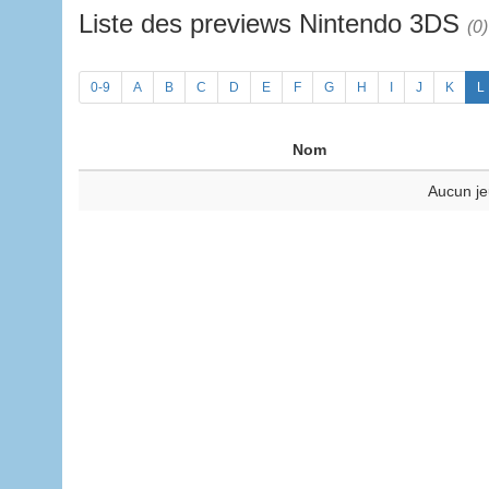
Liste des previews Nintendo 3DS
(0)
0-9
A
B
C
D
E
F
G
H
I
J
K
L
Nom
Aucun je