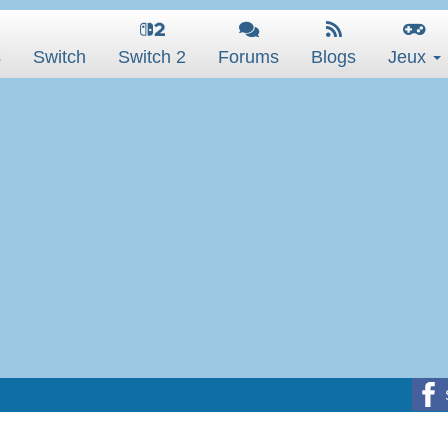
s
Switch
Switch 2
Forums
Blogs
Jeux