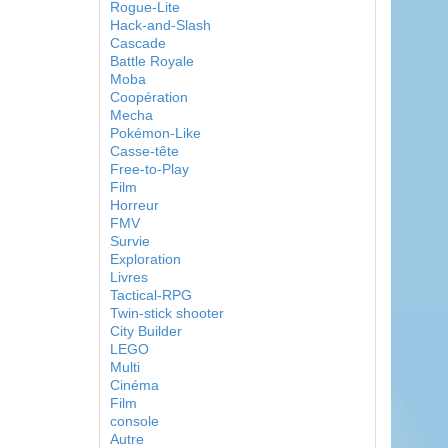
Rogue-Lite
Hack-and-Slash
Cascade
Battle Royale
Moba
Coopération
Mecha
Pokémon-Like
Casse-tête
Free-to-Play
Film
Horreur
FMV
Survie
Exploration
Livres
Tactical-RPG
Twin-stick shooter
City Builder
LEGO
Multi
Cinéma
Film
console
Autre