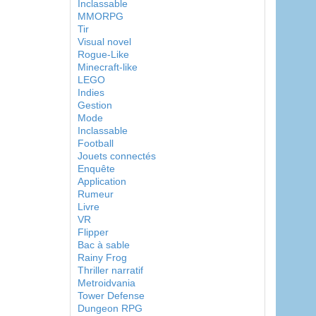
Inclassable
MMORPG
Tir
Visual novel
Rogue-Like
Minecraft-like
LEGO
Indies
Gestion
Mode
Inclassable
Football
Jouets connectés
Enquête
Application
Rumeur
Livre
VR
Flipper
Bac à sable
Rainy Frog
Thriller narratif
Metroidvania
Tower Defense
Dungeon RPG