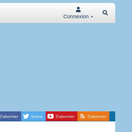
Connexion
S'abonner
Suivre
S'abonner
S'abonner