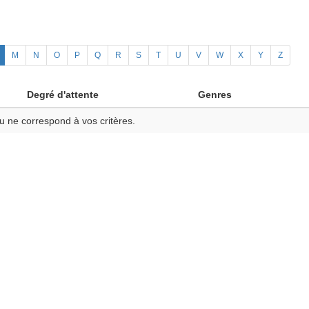
M
N
O
P
Q
R
S
T
U
V
W
X
Y
Z
Degré d'attente
Genres
u ne correspond à vos critères.