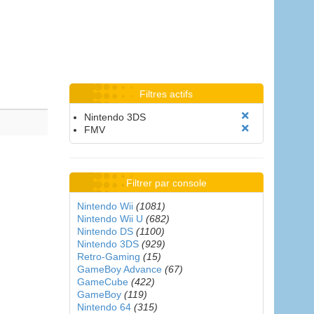
Filtres actifs
Nintendo 3DS
FMV
Filtrer par console
Nintendo Wii
(1081)
Nintendo Wii U
(682)
Nintendo DS
(1100)
Nintendo 3DS
(929)
Retro-Gaming
(15)
GameBoy Advance
(67)
GameCube
(422)
GameBoy
(119)
Nintendo 64
(315)