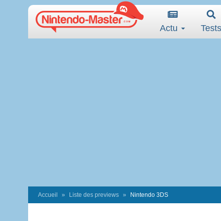
Actu
Test
Accueil
Liste des previews
Nintendo 3DS