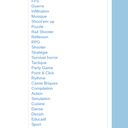
FPS
Guerre
Infiltration
Musique
Shoot'em up
Puzzle
Rail Shooter
Réflexion
RPG
Shooter
Stratégie
Survival horror
Tactique
Party Game
Point & Click
Rythme
Casse Briques
Compilation
Action
Simulation
Cuisine
Danse
Dessin
Educatif
Sport