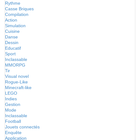
Rythme
Casse Briques
Compilation
Action
Simulation
Cuisine
Danse
Dessin
Educatif
Sport
Inclassable
MMORPG
Tir
Visual novel
Rogue-Like
Minecraft-like
LEGO
Indies
Gestion
Mode
Inclassable
Football
Jouets connectés
Enquête
Application