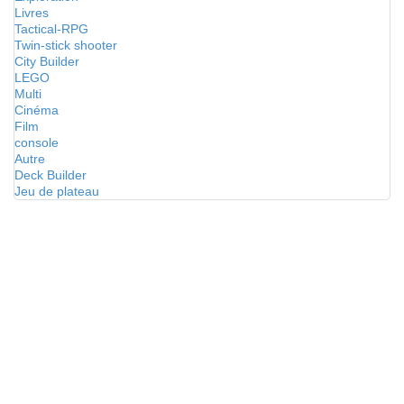
Livres
Tactical-RPG
Twin-stick shooter
City Builder
LEGO
Multi
Cinéma
Film
console
Autre
Deck Builder
Jeu de plateau