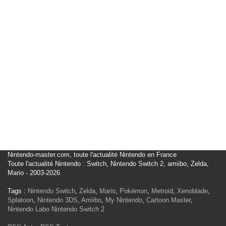
Nintendo-master.com, toute l'actualité Nintendo en France
Toute l'actualité Nintendo : Switch, Nintendo Switch 2, amiibo, Zelda,
Mario - 2003-2026
Tags :
Nintendo Switch
,
Zelda
,
Mario
,
Pokémon
,
Metroid
,
Xenoblade
,
Splatoon
,
Nintendo 3DS
,
Amiibo
,
My Nintendo
,
Cartoon Master
,
Nintendo Labo
Nintendo Switch 2