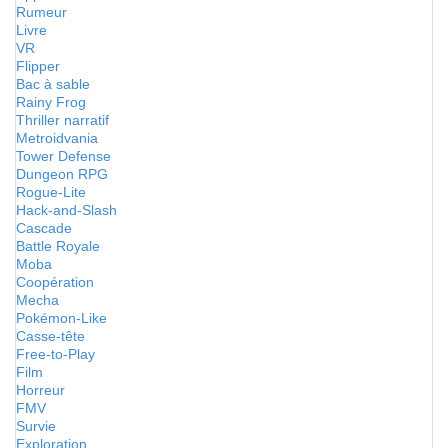
Rumeur
Livre
VR
Flipper
Bac à sable
Rainy Frog
Thriller narratif
Metroidvania
Tower Defense
Dungeon RPG
Rogue-Lite
Hack-and-Slash
Cascade
Battle Royale
Moba
Coopération
Mecha
Pokémon-Like
Casse-tête
Free-to-Play
Film
Horreur
FMV
Survie
Exploration