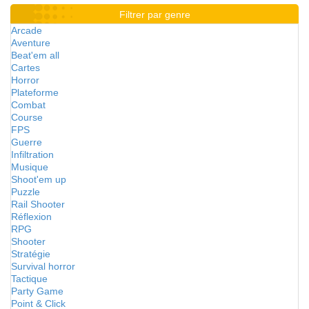
Filtrer par genre
Arcade
Aventure
Beat'em all
Cartes
Horror
Plateforme
Combat
Course
FPS
Guerre
Infiltration
Musique
Shoot'em up
Puzzle
Rail Shooter
Réflexion
RPG
Shooter
Stratégie
Survival horror
Tactique
Party Game
Point & Click