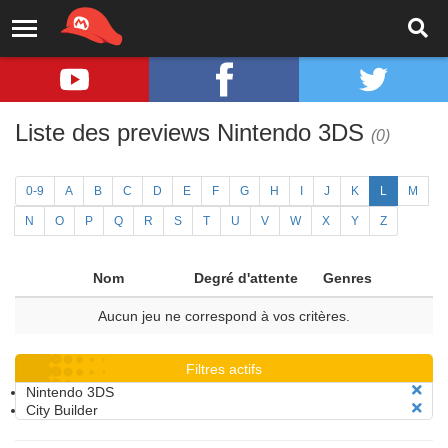
Liste des previews Nintendo 3DS
(0)
0-9
A
B
C
D
E
F
G
H
I
J
K
L
M
N
O
P
Q
R
S
T
U
V
W
X
Y
Z
Nom
Degré d'attente
Genres
Aucun jeu ne correspond à vos critères.
Filtres actifs
Nintendo 3DS
City Builder