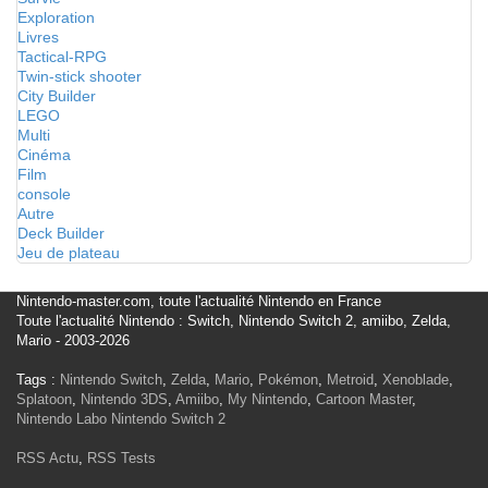
Exploration
Livres
Tactical-RPG
Twin-stick shooter
City Builder
LEGO
Multi
Cinéma
Film
console
Autre
Deck Builder
Jeu de plateau
Nintendo-master.com, toute l'actualité Nintendo en France
Toute l'actualité Nintendo : Switch, Nintendo Switch 2, amiibo, Zelda,
Mario - 2003-2026
Tags :
Nintendo Switch
,
Zelda
,
Mario
,
Pokémon
,
Metroid
,
Xenoblade
,
Splatoon
,
Nintendo 3DS
,
Amiibo
,
My Nintendo
,
Cartoon Master
,
Nintendo Labo
Nintendo Switch 2
RSS Actu
,
RSS Tests