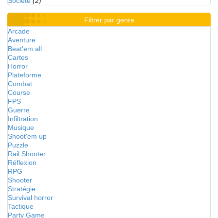
Société
(2)
Filtrer par genre
Arcade
Aventure
Beat'em all
Cartes
Horror
Plateforme
Combat
Course
FPS
Guerre
Infiltration
Musique
Shoot'em up
Puzzle
Rail Shooter
Réflexion
RPG
Shooter
Stratégie
Survival horror
Tactique
Party Game