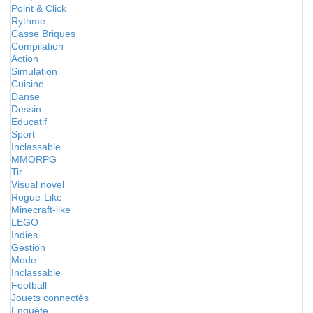
Point & Click
Rythme
Casse Briques
Compilation
Action
Simulation
Cuisine
Danse
Dessin
Educatif
Sport
Inclassable
MMORPG
Tir
Visual novel
Rogue-Like
Minecraft-like
LEGO
Indies
Gestion
Mode
Inclassable
Football
Jouets connectés
Enquête