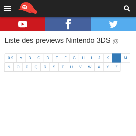
Liste des previews Nintendo 3DS
(0)
0-9
A
B
C
D
E
F
G
H
I
J
K
L
M
N
O
P
Q
R
S
T
U
V
W
X
Y
Z