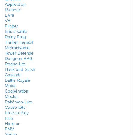
Application
Rumeur
Livre
VR
Flipper
Bac à sable
Rainy Frog
Thriller narratif
Metroidvania
Tower Defense
Dungeon RPG
Rogue-Lite
Hack-and-Slash
Cascade
Battle Royale
Moba
Coopération
Mecha
Pokémon-Like
Casse-tête
Free-to-Play
Film
Horreur
FMV
Survie