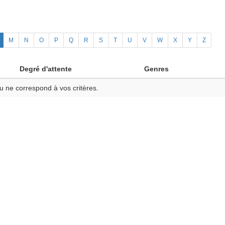
M
N
O
P
Q
R
S
T
U
V
W
X
Y
Z
Degré d'attente
Genres
u ne correspond à vos critères.