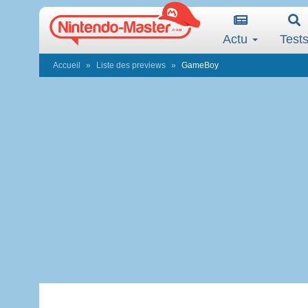
Actu
Test
Accueil
Liste des previews
GameBoy