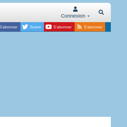
Connexion
S'abonner
Suivre
S'abonner
S'abonner