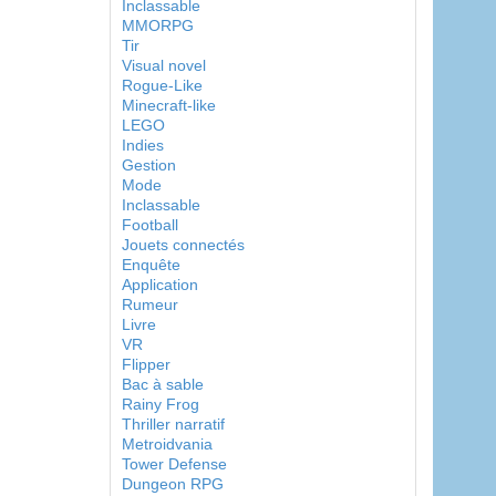
Inclassable
MMORPG
Tir
Visual novel
Rogue-Like
Minecraft-like
LEGO
Indies
Gestion
Mode
Inclassable
Football
Jouets connectés
Enquête
Application
Rumeur
Livre
VR
Flipper
Bac à sable
Rainy Frog
Thriller narratif
Metroidvania
Tower Defense
Dungeon RPG