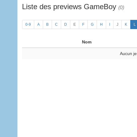
Liste des previews GameBoy
(0)
0-9
A
B
C
D
E
F
G
H
I
J
K
L
Nom
Aucun je