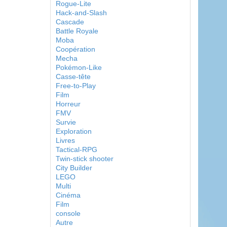
Rogue-Lite
Hack-and-Slash
Cascade
Battle Royale
Moba
Coopération
Mecha
Pokémon-Like
Casse-tête
Free-to-Play
Film
Horreur
FMV
Survie
Exploration
Livres
Tactical-RPG
Twin-stick shooter
City Builder
LEGO
Multi
Cinéma
Film
console
Autre