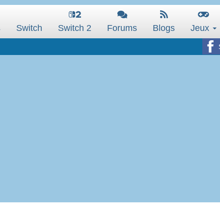
s
Switch
Switch 2
Forums
Blogs
Jeux