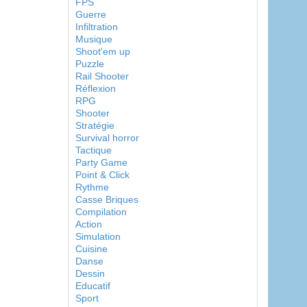
FPS
Guerre
Infiltration
Musique
Shoot'em up
Puzzle
Rail Shooter
Réflexion
RPG
Shooter
Stratégie
Survival horror
Tactique
Party Game
Point & Click
Rythme
Casse Briques
Compilation
Action
Simulation
Cuisine
Danse
Dessin
Educatif
Sport