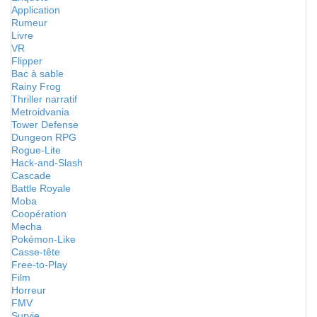
Application
Rumeur
Livre
VR
Flipper
Bac à sable
Rainy Frog
Thriller narratif
Metroidvania
Tower Defense
Dungeon RPG
Rogue-Lite
Hack-and-Slash
Cascade
Battle Royale
Moba
Coopération
Mecha
Pokémon-Like
Casse-tête
Free-to-Play
Film
Horreur
FMV
Survie