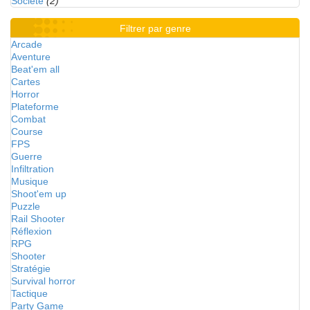
Société
(2)
Filtrer par genre
Arcade
Aventure
Beat'em all
Cartes
Horror
Plateforme
Combat
Course
FPS
Guerre
Infiltration
Musique
Shoot'em up
Puzzle
Rail Shooter
Réflexion
RPG
Shooter
Stratégie
Survival horror
Tactique
Party Game