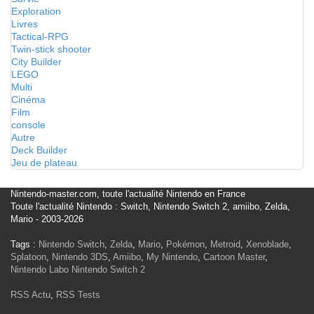
Exploration
Livres
Tactical-RPG
Twin-stick shooter
City Builder
LEGO
Multi
Cinéma
Film
console
Autre
Deck Builder
Jeu de plateau
Nintendo-master.com, toute l'actualité Nintendo en France
Toute l'actualité Nintendo : Switch, Nintendo Switch 2, amiibo, Zelda,
Mario - 2003-2026
Tags :
Nintendo Switch
,
Zelda
,
Mario
,
Pokémon
,
Metroid
,
Xenoblade
,
Splatoon
,
Nintendo 3DS
,
Amiibo
,
My Nintendo
,
Cartoon Master
,
Nintendo Labo
Nintendo Switch 2
RSS Actu
,
RSS Tests