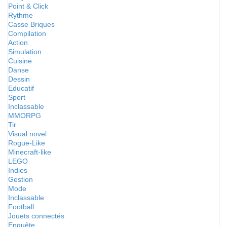
Point & Click
Rythme
Casse Briques
Compilation
Action
Simulation
Cuisine
Danse
Dessin
Educatif
Sport
Inclassable
MMORPG
Tir
Visual novel
Rogue-Like
Minecraft-like
LEGO
Indies
Gestion
Mode
Inclassable
Football
Jouets connectés
Enquête