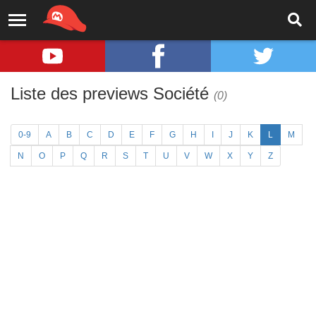
Liste des previews Société
(0)
0-9
A
B
C
D
E
F
G
H
I
J
K
L
M
N
O
P
Q
R
S
T
U
V
W
X
Y
Z